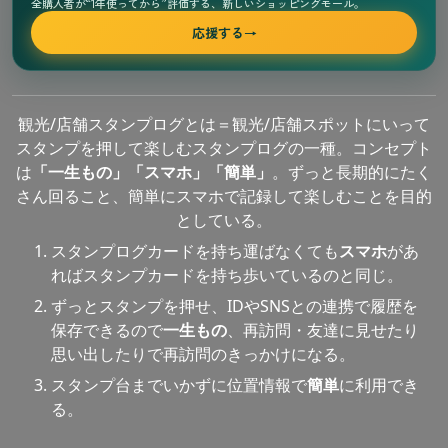
全購入者が“1年使ってから”評価する、新しいショッピングモール。
応援する
→
観光/店舗スタンプログとは＝観光/店舗スポットにいって
スタンプを押して楽しむスタンプログの一種。コンセプト
は
「一生もの」「スマホ」「簡単」
。ずっと長期的にたく
さん回ること、簡単にスマホで記録して楽しむことを目的
としている。
スタンプログカードを持ち運ばなくても
スマホ
があ
ればスタンプカードを持ち歩いているのと同じ。
ずっとスタンプを押せ、IDやSNSとの連携で履歴を
保存できるので
一生もの
、再訪問・友達に見せたり
思い出したりで再訪問のきっかけになる。
スタンプ台までいかずに位置情報で
簡単
に利用でき
る。