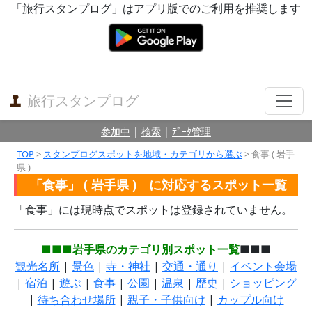
「旅行スタンプログ」はアプリ版でのご利用を推奨します
旅行スタンプログ
参加中
|
検索
|
ﾃﾞｰﾀ管理
TOP
>
スタンプログスポットを地域・カテゴリから選ぶ
> 食事 ( 岩手
県 )
「食事」 ( 岩手県 ) に対応するスポット一覧
「食事」には現時点でスポットは登録されていません。
■■■岩手県のカテゴリ別スポット一覧
■■■
観光名所
|
景色
|
寺・神社
|
交通・通り
|
イベント会場
|
宿泊
|
遊ぶ
|
食事
|
公園
|
温泉
|
歴史
|
ショッピング
|
待ち合わせ場所
|
親子・子供向け
|
カップル向け