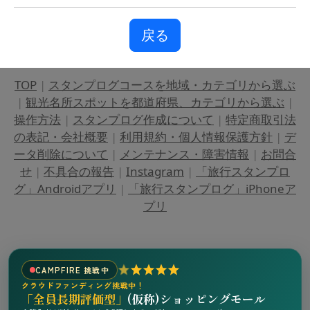
戻る
TOP
|
スタンプログコースを地域・カテゴリから選ぶ
|
観光名所スポットを都道府県、カテゴリから選ぶ
|
操作方法
|
スタンプログ作成について
|
特定商取引法
の表記・会社概要
|
利用規約・個人情報保護方針
|
デ
ータ削除について
|
メンテナンス・障害情報
|
お問合
せ
|
不具合の報告
|
Instagram
|
「旅行スタンプロ
グ」Androidアプリ
|
「旅行スタンプログ」iPhoneア
プリ
CAMPFIRE 挑戦中
クラウドファンディング挑戦中！
「全員長期評価型」
(仮称)ショッピングモール