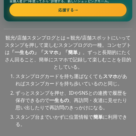
全購入者が“1年使ってから”評価する、新しいショッピングモール。
応援する
→
観光/店舗スタンプログとは＝観光/店舗スポットにいって
スタンプを押して楽しむスタンプログの一種。コンセプト
は
「一生もの」「スマホ」「簡単」
。ずっと長期的にたく
さん回ること、簡単にスマホで記録して楽しむことを目的
としている。
スタンプログカードを持ち運ばなくても
スマホ
があ
ればスタンプカードを持ち歩いているのと同じ。
ずっとスタンプを押せ、IDやSNSとの連携で履歴を
保存できるので
一生もの
、再訪問・友達に見せたり
思い出したりで再訪問のきっかけになる。
スタンプ台までいかずに位置情報で
簡単
に利用でき
る。