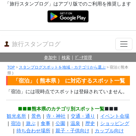
「旅行スタンプログ」はアプリ版でのご利用を推奨します
旅行スタンプログ
参加中
|
検索
|
ﾃﾞｰﾀ管理
TOP
>
スタンプログスポットを地域・カテゴリから選ぶ
> 宿泊 ( 熊本
県 )
「宿泊」 ( 熊本県 ) に対応するスポット一覧
「宿泊」には現時点でスポットは登録されていません。
■■■熊本県のカテゴリ別スポット一覧
■■■
観光名所
|
景色
|
寺・神社
|
交通・通り
|
イベント会場
|
宿泊
|
遊ぶ
|
食事
|
公園
|
温泉
|
歴史
|
ショッピング
|
待ち合わせ場所
|
親子・子供向け
|
カップル向け