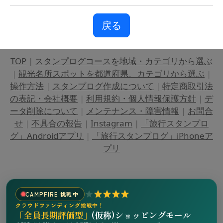
戻る
TOP
|
スタンプログコースを地域・カテゴリから選ぶ
|
観光名所スポットを都道府県、カテゴリから選ぶ
|
操作方法
|
スタンプログ作成について
|
特定商取引法
の表記・会社概要
|
利用規約・個人情報保護方針
|
デ
ータ削除について
|
メンテナンス・障害情報
|
お問合
せ
|
不具合の報告
|
Instagram
|
「旅行スタンプロ
グ」Androidアプリ
|
「旅行スタンプログ」iPhoneア
プリ
CAMPFIRE 挑戦中
クラウドファンディング挑戦中！
「全員長期評価型」
(仮称)ショッピングモール