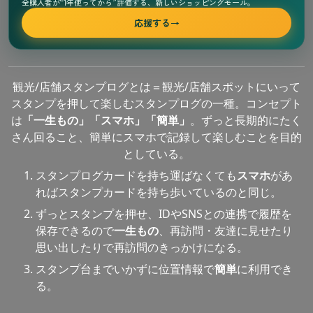
全購入者が“1年使ってから”評価する、新しいショッピングモール。
応援する
→
観光/店舗スタンプログとは＝観光/店舗スポットにいって
スタンプを押して楽しむスタンプログの一種。コンセプト
は
「一生もの」「スマホ」「簡単」
。ずっと長期的にたく
さん回ること、簡単にスマホで記録して楽しむことを目的
としている。
スタンプログカードを持ち運ばなくても
スマホ
があ
ればスタンプカードを持ち歩いているのと同じ。
ずっとスタンプを押せ、IDやSNSとの連携で履歴を
保存できるので
一生もの
、再訪問・友達に見せたり
思い出したりで再訪問のきっかけになる。
スタンプ台までいかずに位置情報で
簡単
に利用でき
る。