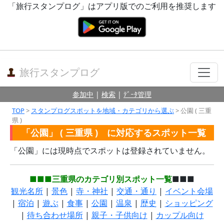
「旅行スタンプログ」はアプリ版でのご利用を推奨します
旅行スタンプログ
参加中
|
検索
|
ﾃﾞｰﾀ管理
TOP
>
スタンプログスポットを地域・カテゴリから選ぶ
> 公園 ( 三重
県 )
「公園」 ( 三重県 ) に対応するスポット一覧
「公園」には現時点でスポットは登録されていません。
■■■三重県のカテゴリ別スポット一覧
■■■
観光名所
|
景色
|
寺・神社
|
交通・通り
|
イベント会場
|
宿泊
|
遊ぶ
|
食事
|
公園
|
温泉
|
歴史
|
ショッピング
|
待ち合わせ場所
|
親子・子供向け
|
カップル向け