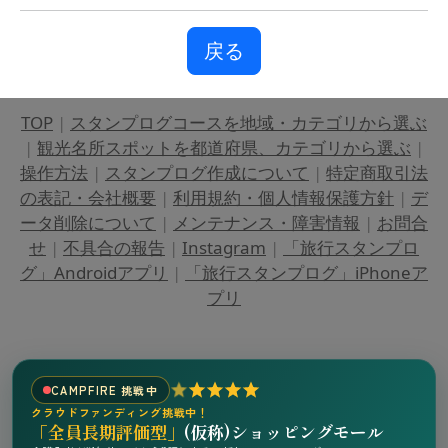
戻る
TOP
|
スタンプログコースを地域・カテゴリから選ぶ
|
観光名所スポットを都道府県、カテゴリから選ぶ
|
操作方法
|
スタンプログ作成について
|
特定商取引法
の表記・会社概要
|
利用規約・個人情報保護方針
|
デ
ータ削除について
|
メンテナンス・障害情報
|
お問合
せ
|
不具合の報告
|
Instagram
|
「旅行スタンプロ
グ」Androidアプリ
|
「旅行スタンプログ」iPhoneア
プリ
CAMPFIRE 挑戦中
クラウドファンディング挑戦中！
「全員長期評価型」
(仮称)ショッピングモール