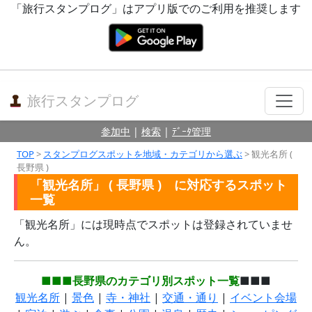
「旅行スタンプログ」はアプリ版でのご利用を推奨します
旅行スタンプログ
参加中
|
検索
|
ﾃﾞｰﾀ管理
TOP
>
スタンプログスポットを地域・カテゴリから選ぶ
> 観光名所 (
長野県 )
「観光名所」 ( 長野県 ) に対応するスポット
一覧
「観光名所」には現時点でスポットは登録されていませ
ん。
■■■長野県のカテゴリ別スポット一覧
■■■
観光名所
|
景色
|
寺・神社
|
交通・通り
|
イベント会場