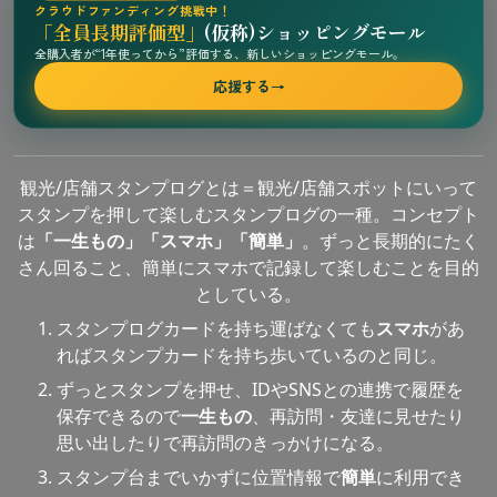
クラウドファンディング挑戦中！
「全員長期評価型」
(仮称)ショッピングモール
全購入者が“1年使ってから”評価する、新しいショッピングモール。
応援する
→
観光/店舗スタンプログとは＝観光/店舗スポットにいって
スタンプを押して楽しむスタンプログの一種。コンセプト
は
「一生もの」「スマホ」「簡単」
。ずっと長期的にたく
さん回ること、簡単にスマホで記録して楽しむことを目的
としている。
スタンプログカードを持ち運ばなくても
スマホ
があ
ればスタンプカードを持ち歩いているのと同じ。
ずっとスタンプを押せ、IDやSNSとの連携で履歴を
保存できるので
一生もの
、再訪問・友達に見せたり
思い出したりで再訪問のきっかけになる。
スタンプ台までいかずに位置情報で
簡単
に利用でき