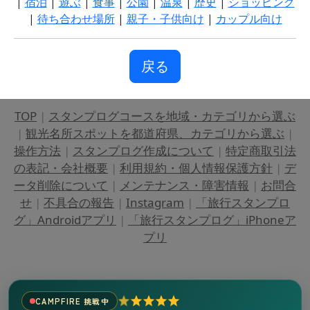
|
宿泊
|
遊ぶ
|
食事
|
公園
|
温泉
|
歴史
|
ショッピング
|
待ち合わせ場所
|
親子・子供向け
|
カップル向け
戻る
TOP
|
スタンプログコースを地域・カテゴリから選ぶ
|
観光名所スポットを都道府県、カテゴリから選ぶ
|
操作方法
|
スタンプログ作成について
|
特定商取引法
の表記・会社概要
|
利用規約・個人情報保護方針
|
デ
ータ削除について
|
メンテナンス・障害情報
|
お問合
せ
|
不具合の報告
|
Instagram
|
「旅行スタンプロ
グ」Androidアプリ
|
「旅行スタンプログ」iPhoneア
プリ
CAMPFIRE 挑戦中