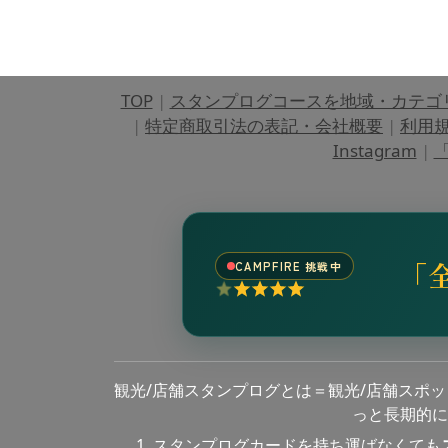
TOP
|
スタンプログコースを地域・カテゴ
|
特定商取引法の表記・会社概要
|
利用
Instagram
|
「
「
CAMPFIRE 挑戦中
観光/店舗スタンプログとは＝観光/店舗スポ
っと長期的に
スタンプログカードを持ち運ばなくても