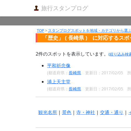
旅行スタンプログ
TOP
>
スタンプログスポットを地域・カテゴリから選
「歴史」 ( 長崎県 ) に対応するス
2
件のスポットを表示しています。
(絞り込み検
平和祈念像
(都道府県：
長崎県
更新日：2017/02/05
浦上天主堂
(都道府県：
長崎県
更新日：2017/02/05
観光名所
|
景色
|
寺・神社
|
交通・通り
|