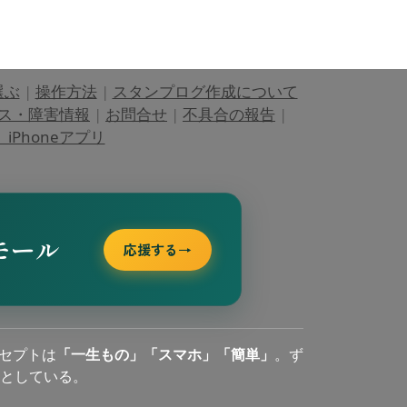
選ぶ
|
操作方法
|
スタンプログ作成について
ス・障害情報
|
お問合せ
|
不具合の報告
|
Phoneアプリ
モール
応援する
→
セプトは
「一生もの」「スマホ」「簡単」
。ず
としている。