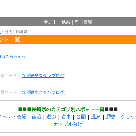
参加中
|
検索
|
ﾃﾞｰﾀ管理
ぶ
> 歴史 ( 長崎県 )
ポット一覧
索はこちらから)
 所属コース：
九州観光スタンプログ
)
 所属コース：
九州観光スタンプログ
)
■■■長崎県のカテゴリ別スポット一覧
■■■
イベント会場
|
宿泊
|
遊ぶ
|
食事
|
公園
|
温泉
|
歴史
|
ショッ
カップル向け