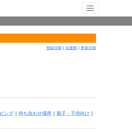
登録日順
|
位置順
|
更新日順
ピング
|
待ち合わせ場所
|
親子・子供向け
|