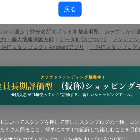
戻る
リから選ぶ
|
観光名所スポットを都道府県、カテゴリから
規約・個人情報保護方針
|
データ削除について
|
メンテナン
旅行スタンプログ」Androidアプリ
|
「旅行スタンプログ」i
クラウドファンディング挑戦中！
全員長期評価型」
(仮称)ショッピング
全購入者が“1年使ってから”評価する、新しいショッピングモール。
ットにいってスタンプを押して楽しむスタンプログの一種。コン
たくさん回ること、簡単にスマホで記録して楽しむことを目的
スマホ
があればスタンプカードを持ち歩いているのと同じ。