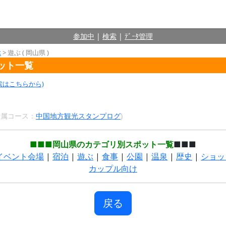
参加中
|
検索
|
ﾃﾞｰﾀ管理
ぶ
> 遊ぶ ( 岡山県 )
ポット一覧
索はこちらから)
 所属コース：
中国地方観光スタンプログ
)
■■■岡山県のカテゴリ別スポット一覧
■■■
イベント会場
|
宿泊
|
遊ぶ
|
食事
|
公園
|
温泉
|
歴史
|
ショッ
カップル向け
戻る