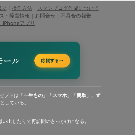
選ぶ
|
操作方法
|
スタンプログ作成について
ス・障害情報
|
お問合せ
|
不具合の報告
|
Phoneアプリ
モール
応援する
→
セプトは
「一生もの」「スマホ」「簡単」
。ず
としている。
思い出したりで再訪問のきっかけになる。