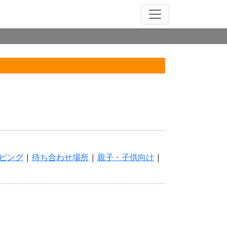
ピング
|
待ち合わせ場所
|
親子・子供向け
|