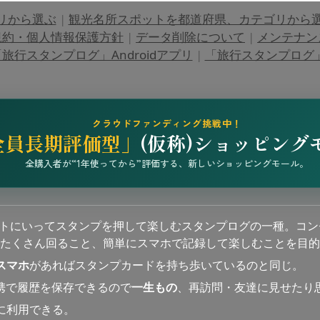
リから選ぶ
|
観光名所スポットを都道府県、カテゴリから
規約・個人情報保護方針
|
データ削除について
|
メンテナン
旅行スタンプログ」Androidアプリ
|
「旅行スタンプログ」i
クラウドファンディング挑戦中！
全員長期評価型」
(仮称)ショッピング
全購入者が“1年使ってから”評価する、新しいショッピングモール。
ットにいってスタンプを押して楽しむスタンプログの一種。コン
たくさん回ること、簡単にスマホで記録して楽しむことを目的
スマホ
があればスタンプカードを持ち歩いているのと同じ。
連携で履歴を保存できるので
一生もの
、再訪問・友達に見せたり
に利用できる。