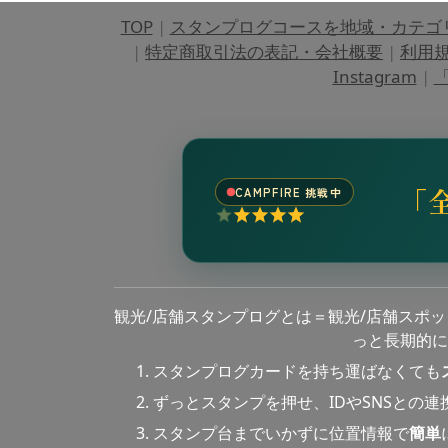
TOP
|
スタンプログコースを地域・カテゴ
|
特定商取引法の表記・会社概要
|
利用
Instagram
|
「
「
CAMPFIRE 挑戦中
観光/店舗スタンプログとは＝観光/店舗スポ
っと長期的に
スタンプログカードを持ち運ばなくても
ずっとスタンプを押せ、IDやSNSとの
スタンプ台までいかずに位置情報で
簡単