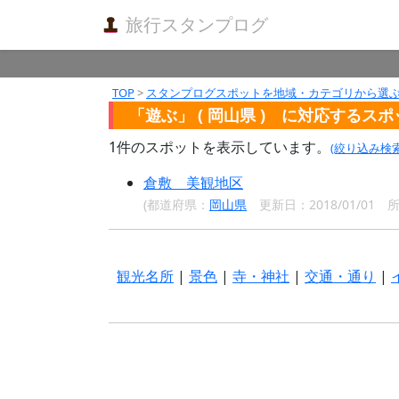
旅行スタンプログ
TOP
>
スタンプログスポットを地域・カテゴリから選
「遊ぶ」 ( 岡山県 ) に対応するス
1
件のスポットを表示しています。
(絞り込み検
倉敷 美観地区
(都道府県：
岡山県
更新日：2018/01/01
観光名所
|
景色
|
寺・神社
|
交通・通り
|