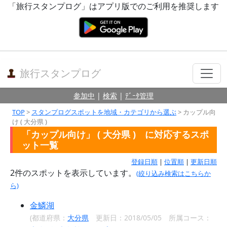
「旅行スタンプログ」はアプリ版でのご利用を推奨します
旅行スタンプログ
参加中
|
検索
|
ﾃﾞｰﾀ管理
TOP
>
スタンプログスポットを地域・カテゴリから選ぶ
> カップル向
け ( 大分県 )
「カップル向け」 ( 大分県 ) に対応するスポ
ット一覧
登録日順
|
位置順
|
更新日順
2
件のスポットを表示しています。
(絞り込み検索はこちらか
ら)
金鱗湖
(都道府県：
大分県
更新日：2018/05/05 所属コース：