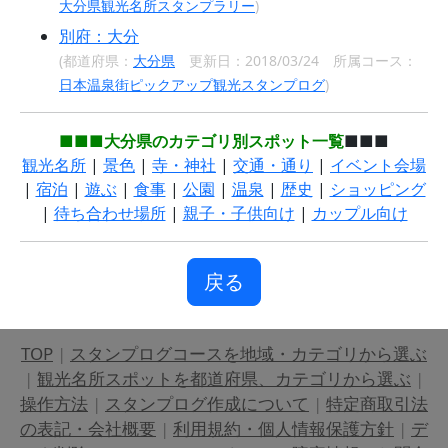
大分県観光名所スタンプラリー
)
別府：大分
(都道府県：
大分県
更新日：2018/03/24 所属コース：
日本温泉街ピックアップ観光スタンプログ
)
■■■大分県のカテゴリ別スポット一覧
■■■
観光名所
|
景色
|
寺・神社
|
交通・通り
|
イベント会場
|
宿泊
|
遊ぶ
|
食事
|
公園
|
温泉
|
歴史
|
ショッピング
|
待ち合わせ場所
|
親子・子供向け
|
カップル向け
戻る
TOP
|
スタンプログコースを地域・カテゴリから選ぶ
|
観光名所スポットを都道府県、カテゴリから選ぶ
|
操作方法
|
スタンプログ作成について
|
特定商取引法
の表記・会社概要
|
利用規約・個人情報保護方針
|
デ