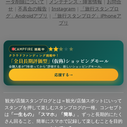
ータ削除について
|
メンテナンス・障害情報
|
お問合
せ
|
不具合の報告
|
Instagram
|
「旅行スタンプロ
グ」Androidアプリ
|
「旅行スタンプログ」iPhoneア
プリ
CAMPFIRE 挑戦中
クラウドファンディング挑戦中！
「全員長期評価型」
(仮称)ショッピングモール
全購入者が“1年使ってから”評価する、新しいショッピングモール。
応援する
→
観光/店舗スタンプログとは＝観光/店舗スポットにいって
スタンプを押して楽しむスタンプログの一種。コンセプト
は
「一生もの」「スマホ」「簡単」
。ずっと長期的にたく
さん回ること、簡単にスマホで記録して楽しむことを目的