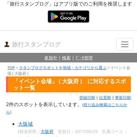
「旅行スタンプログ」はアプリ版でのご利用を推奨します
旅行スタンプログ
参加中
|
検索
|
ﾃﾞｰﾀ管理
TOP
>
スタンプログスポットを地域・カテゴリから選ぶ
> イベント会
場 ( 大阪府 )
「イベント会場」 ( 大阪府 ) に対応するスポ
ット一覧
登録日順
|
位置順
|
更新日順
2
件のスポットを表示しています。
(絞り込み検索はこちらか
ら)
大阪城
(都道府県：
大阪府
更新日：2017/09/29 所属コース：