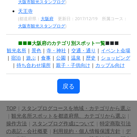
大阪市観光スタンプログ
)
天王寺
(都道府県：
大阪府
更新日：2017/12/19 所属コース：
大阪市観光スタンプログ
)
■■■大阪府のカテゴリ別スポット一覧
■■■
観光名所
|
景色
|
寺・神社
|
交通・通り
|
イベント会場
|
宿泊
|
遊ぶ
|
食事
|
公園
|
温泉
|
歴史
|
ショッピング
|
待ち合わせ場所
|
親子・子供向け
|
カップル向け
戻る
TOP
|
スタンプログコースを地域・カテゴリから選ぶ
|
観光名所スポットを都道府県、カテゴリから選ぶ
|
操作方法
|
スタンプログ作成について
|
特定商取引法
の表記・会社概要
|
利用規約・個人情報保護方針
|
デ