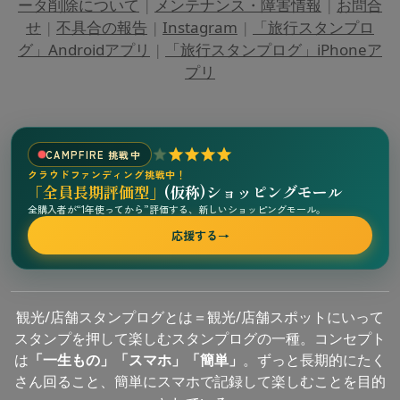
ータ削除について
|
メンテナンス・障害情報
|
お問合
せ
|
不具合の報告
|
Instagram
|
「旅行スタンプロ
グ」Androidアプリ
|
「旅行スタンプログ」iPhoneア
プリ
CAMPFIRE 挑戦中
クラウドファンディング挑戦中！
「全員長期評価型」
(仮称)ショッピングモール
全購入者が“1年使ってから”評価する、新しいショッピングモール。
応援する
→
観光/店舗スタンプログとは＝観光/店舗スポットにいって
スタンプを押して楽しむスタンプログの一種。コンセプト
は
「一生もの」「スマホ」「簡単」
。ずっと長期的にたく
さん回ること、簡単にスマホで記録して楽しむことを目的