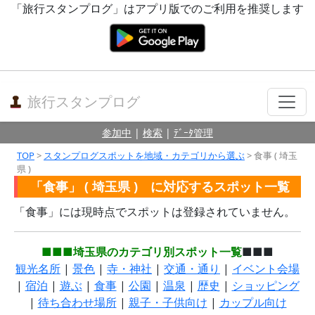
「旅行スタンプログ」はアプリ版でのご利用を推奨します
旅行スタンプログ
参加中
|
検索
|
ﾃﾞｰﾀ管理
TOP
>
スタンプログスポットを地域・カテゴリから選ぶ
> 食事 ( 埼玉
県 )
「食事」 ( 埼玉県 ) に対応するスポット一覧
「食事」には現時点でスポットは登録されていません。
■■■埼玉県のカテゴリ別スポット一覧
■■■
観光名所
|
景色
|
寺・神社
|
交通・通り
|
イベント会場
|
宿泊
|
遊ぶ
|
食事
|
公園
|
温泉
|
歴史
|
ショッピング
|
待ち合わせ場所
|
親子・子供向け
|
カップル向け