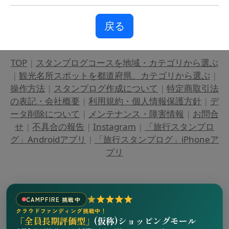
戻る
TOP
|
スタンプログコースを地域・カテゴリから選ぶ
|
観光名所スポットを都道府県、カテゴリから選ぶ
|
操作方法
|
スタンプログ作成について
|
特定商取引法
の表記・会社概要
|
利用規約・個人情報保護方針
|
デ
ータ削除について
|
メンテナンス・障害情報
|
お問合
せ
|
不具合の報告
|
Instagram
|
「旅行スタンプロ
グ」Androidアプリ
|
「旅行スタンプログ」iPhoneア
プリ
CAMPFIRE 挑戦中
クラウドファンディング挑戦中！
「全員長期評価型」
(仮称)ショッピングモール