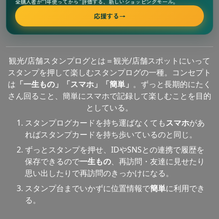
全購入者が“1年使ってから”評価する、新しいショッピングモール。
応援する
→
観光/店舗スタンプログとは＝観光/店舗スポットにいって
スタンプを押して楽しむスタンプログの一種。コンセプト
は
「一生もの」「スマホ」「簡単」
。ずっと長期的にたく
さん回ること、簡単にスマホで記録して楽しむことを目的
としている。
スタンプログカードを持ち運ばなくても
スマホ
があ
ればスタンプカードを持ち歩いているのと同じ。
ずっとスタンプを押せ、IDやSNSとの連携で履歴を
保存できるので
一生もの
、再訪問・友達に見せたり
思い出したりで再訪問のきっかけになる。
スタンプ台までいかずに位置情報で
簡単
に利用でき
る。