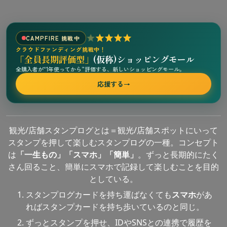
CAMPFIRE 挑戦中
クラウドファンディング挑戦中！
「全員長期評価型」
(仮称)ショッピングモール
全購入者が“1年使ってから”評価する、新しいショッピングモール。
応援する
→
観光/店舗スタンプログとは＝観光/店舗スポットにいって
スタンプを押して楽しむスタンプログの一種。コンセプト
は
「一生もの」「スマホ」「簡単」
。ずっと長期的にたく
さん回ること、簡単にスマホで記録して楽しむことを目的
としている。
スタンプログカードを持ち運ばなくても
スマホ
があ
ればスタンプカードを持ち歩いているのと同じ。
ずっとスタンプを押せ、IDやSNSとの連携で履歴を