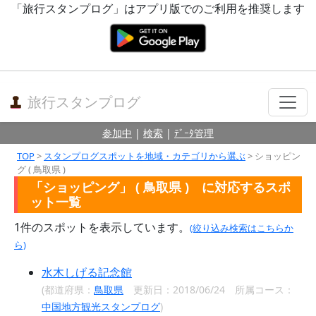
「旅行スタンプログ」はアプリ版でのご利用を推奨します
旅行スタンプログ
参加中
|
検索
|
ﾃﾞｰﾀ管理
TOP
>
スタンプログスポットを地域・カテゴリから選ぶ
> ショッピン
グ ( 鳥取県 )
「ショッピング」 ( 鳥取県 ) に対応するスポ
ット一覧
1
件のスポットを表示しています。
(絞り込み検索はこちらか
ら)
水木しげる記念館
(都道府県：
鳥取県
更新日：2018/06/24 所属コース：
中国地方観光スタンプログ
)