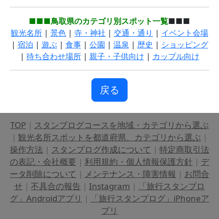
■■■鳥取県のカテゴリ別スポット一覧
■■■
観光名所
|
景色
|
寺・神社
|
交通・通り
|
イベント会場
|
宿泊
|
遊ぶ
|
食事
|
公園
|
温泉
|
歴史
|
ショッピング
|
待ち合わせ場所
|
親子・子供向け
|
カップル向け
戻る
TOP
|
スタンプログコースを地域・カテゴリから選ぶ
|
観光名所スポットを都道府県、カテゴリから選ぶ
|
操作方法
|
スタンプログ作成について
|
特定商取引法
の表記・会社概要
|
利用規約・個人情報保護方針
|
デ
ータ削除について
|
メンテナンス・障害情報
|
お問合
せ
|
不具合の報告
|
Instagram
|
「旅行スタンプロ
グ」Androidアプリ
|
「旅行スタンプログ」iPhoneア
プリ