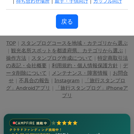
|
待ち合わせ場所
|
親子・子供向け
|
カップル向け
戻る
TOP
|
スタンプログコースを地域・カテゴリから選ぶ
|
観光名所スポットを都道府県、カテゴリから選ぶ
|
操作方法
|
スタンプログ作成について
|
特定商取引法
の表記・会社概要
|
利用規約・個人情報保護方針
|
デ
ータ削除について
|
メンテナンス・障害情報
|
お問合
せ
|
不具合の報告
|
Instagram
|
「旅行スタンプロ
グ」Androidアプリ
|
「旅行スタンプログ」iPhoneア
プリ
CAMPFIRE 挑戦中
クラウドファンディング挑戦中！