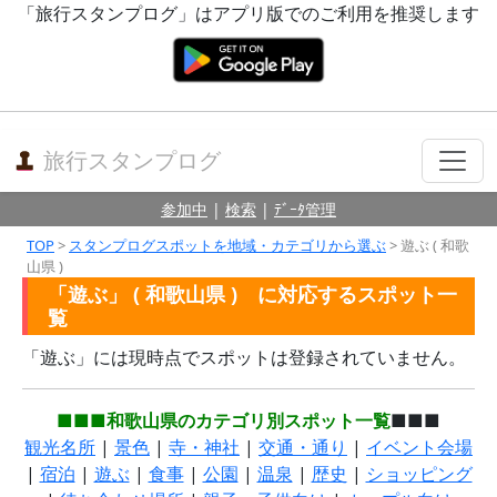
「旅行スタンプログ」はアプリ版でのご利用を推奨します
旅行スタンプログ
参加中
|
検索
|
ﾃﾞｰﾀ管理
TOP
>
スタンプログスポットを地域・カテゴリから選ぶ
> 遊ぶ ( 和歌
山県 )
「遊ぶ」 ( 和歌山県 ) に対応するスポット一
覧
「遊ぶ」には現時点でスポットは登録されていません。
■■■和歌山県のカテゴリ別スポット一覧
■■■
観光名所
|
景色
|
寺・神社
|
交通・通り
|
イベント会場
|
宿泊
|
遊ぶ
|
食事
|
公園
|
温泉
|
歴史
|
ショッピング