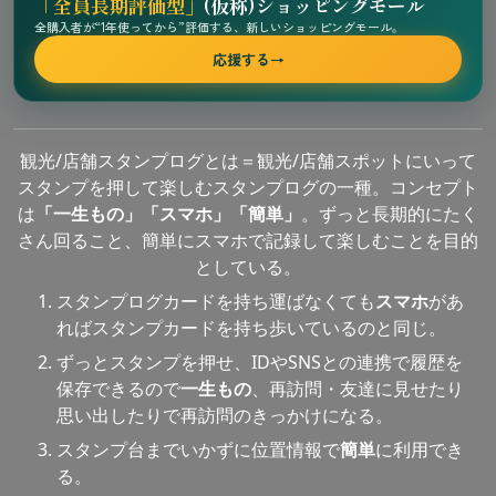
「全員長期評価型」
(仮称)ショッピングモール
全購入者が“1年使ってから”評価する、新しいショッピングモール。
応援する
→
観光/店舗スタンプログとは＝観光/店舗スポットにいって
スタンプを押して楽しむスタンプログの一種。コンセプト
は
「一生もの」「スマホ」「簡単」
。ずっと長期的にたく
さん回ること、簡単にスマホで記録して楽しむことを目的
としている。
スタンプログカードを持ち運ばなくても
スマホ
があ
ればスタンプカードを持ち歩いているのと同じ。
ずっとスタンプを押せ、IDやSNSとの連携で履歴を
保存できるので
一生もの
、再訪問・友達に見せたり
思い出したりで再訪問のきっかけになる。
スタンプ台までいかずに位置情報で
簡単
に利用でき
る。