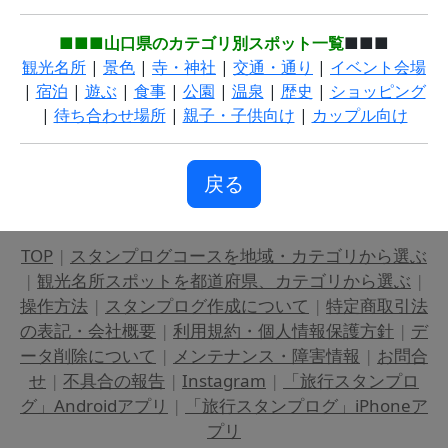
■■■山口県のカテゴリ別スポット一覧
■■■
観光名所
|
景色
|
寺・神社
|
交通・通り
|
イベント会場
|
宿泊
|
遊ぶ
|
食事
|
公園
|
温泉
|
歴史
|
ショッピング
|
待ち合わせ場所
|
親子・子供向け
|
カップル向け
戻る
TOP
|
スタンプログコースを地域・カテゴリから選ぶ
|
観光名所スポットを都道府県、カテゴリから選ぶ
|
操作方法
|
スタンプログ作成について
|
特定商取引法
の表記・会社概要
|
利用規約・個人情報保護方針
|
デ
ータ削除について
|
メンテナンス・障害情報
|
お問合
せ
|
不具合の報告
|
Instagram
|
「旅行スタンプロ
グ」Androidアプリ
|
「旅行スタンプログ」iPhoneア
プリ