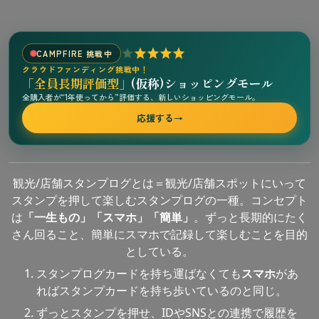
CAMPFIRE 挑戦中
クラウドファンディング挑戦中！
「全員長期評価型」
(仮称)ショッピングモール
全購入者が“1年使ってから”評価する、新しいショッピングモール。
応援する
→
観光/店舗スタンプログとは＝観光/店舗スポットにいって
スタンプを押して楽しむスタンプログの一種。コンセプト
は
「一生もの」「スマホ」「簡単」
。ずっと長期的にたく
さん回ること、簡単にスマホで記録して楽しむことを目的
としている。
スタンプログカードを持ち運ばなくても
スマホ
があ
ればスタンプカードを持ち歩いているのと同じ。
ずっとスタンプを押せ、IDやSNSとの連携で履歴を