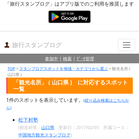
「旅行スタンプログ」はアプリ版でのご利用を推奨します
旅行スタンプログ
参加中
|
検索
|
ﾃﾞｰﾀ管理
TOP
>
スタンプログスポットを地域・カテゴリから選ぶ
> 観光名所 (
山口県 )
「観光名所」 ( 山口県 ) に対応するスポット
一覧
1
件のスポットを表示しています。
(絞り込み検索はこちらか
ら)
松下村塾
(都道府県：
山口県
更新日：2017/02/05 所属コース：
中国地方観光スタンプログ
)