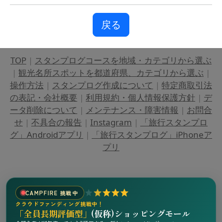
戻る
TOP
|
スタンプログコースを地域・カテゴリから選ぶ
|
観光名所スポットを都道府県、カテゴリから選ぶ
|
操作方法
|
スタンプログ作成について
|
特定商取引法
の表記・会社概要
|
利用規約・個人情報保護方針
|
デ
ータ削除について
|
メンテナンス・障害情報
|
お問合
せ
|
不具合の報告
|
Instagram
|
「旅行スタンプロ
グ」Androidアプリ
|
「旅行スタンプログ」iPhoneア
プリ
CAMPFIRE 挑戦中
クラウドファンディング挑戦中！
「全員長期評価型」
(仮称)ショッピングモール