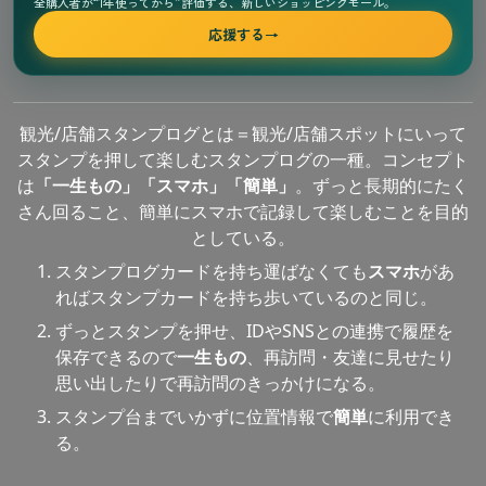
全購入者が“1年使ってから”評価する、新しいショッピングモール。
応援する
→
観光/店舗スタンプログとは＝観光/店舗スポットにいって
スタンプを押して楽しむスタンプログの一種。コンセプト
は
「一生もの」「スマホ」「簡単」
。ずっと長期的にたく
さん回ること、簡単にスマホで記録して楽しむことを目的
としている。
スタンプログカードを持ち運ばなくても
スマホ
があ
ればスタンプカードを持ち歩いているのと同じ。
ずっとスタンプを押せ、IDやSNSとの連携で履歴を
保存できるので
一生もの
、再訪問・友達に見せたり
思い出したりで再訪問のきっかけになる。
スタンプ台までいかずに位置情報で
簡単
に利用でき
る。