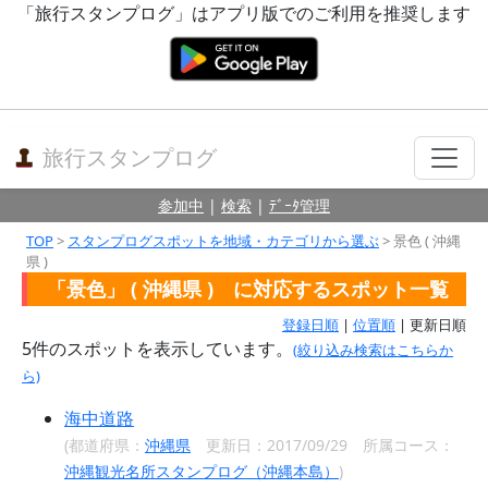
「旅行スタンプログ」はアプリ版でのご利用を推奨します
旅行スタンプログ
参加中
|
検索
|
ﾃﾞｰﾀ管理
TOP
>
スタンプログスポットを地域・カテゴリから選ぶ
> 景色 ( 沖縄
県 )
「景色」 ( 沖縄県 ) に対応するスポット一覧
登録日順
|
位置順
| 更新日順
5
件のスポットを表示しています。
(絞り込み検索はこちらか
ら)
海中道路
(都道府県：
沖縄県
更新日：2017/09/29 所属コース：
沖縄観光名所スタンプログ（沖縄本島）
)