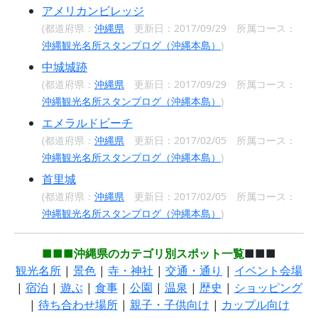
アメリカンビレッジ
(都道府県：
沖縄県
更新日：2017/09/29 所属コース：
沖縄観光名所スタンプログ（沖縄本島）
)
中城城跡
(都道府県：
沖縄県
更新日：2017/09/29 所属コース：
沖縄観光名所スタンプログ（沖縄本島）
)
エメラルドビーチ
(都道府県：
沖縄県
更新日：2017/02/05 所属コース：
沖縄観光名所スタンプログ（沖縄本島）
)
首里城
(都道府県：
沖縄県
更新日：2017/02/05 所属コース：
沖縄観光名所スタンプログ（沖縄本島）
)
■■■沖縄県のカテゴリ別スポット一覧
■■■
観光名所
|
景色
|
寺・神社
|
交通・通り
|
イベント会場
|
宿泊
|
遊ぶ
|
食事
|
公園
|
温泉
|
歴史
|
ショッピング
|
待ち合わせ場所
|
親子・子供向け
|
カップル向け