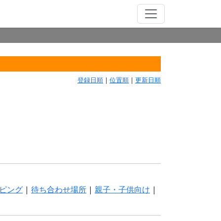
登録日順
|
位置順
|
更新日順
ピング
|
待ち合わせ場所
|
親子・子供向け
|