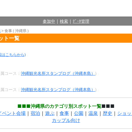
参加中
|
検索
|
ﾃﾞｰﾀ管理
ぶ
> 食事 ( 沖縄県 )
ポット一覧
索はこちらから)
 所属コース：
沖縄観光名所スタンプログ（沖縄本島）
)
 所属コース：
沖縄観光名所スタンプログ（沖縄本島）
)
■■■沖縄県のカテゴリ別スポット一覧
■■■
イベント会場
|
宿泊
|
遊ぶ
|
食事
|
公園
|
温泉
|
歴史
|
ショッ
カップル向け