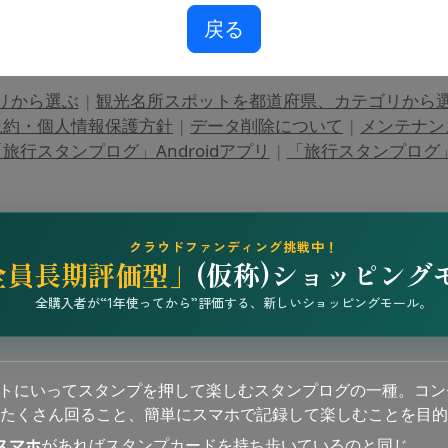
戻る
リから選ぶ
|
観光名所スポットを都道府県、カテゴリから
規約・個人情報保護方針
|
データ削除について
|
メンテナン
旅行スタンプログ」Androidアプリ
|
「旅行スタンプログ」i
クラウドファンディング挑戦中！
全員長期評価型」
(仮称)ショッピング
全購入者が“1年使ってから”評価する、新しいショッピングモール。
ットにいってスタンプを押して楽しむスタンプログの一種。コン
たくさん回ること、簡単にスマホで記録して楽しむことを目的
スマホ
があればスタンプカードを持ち歩いているのと同じ。