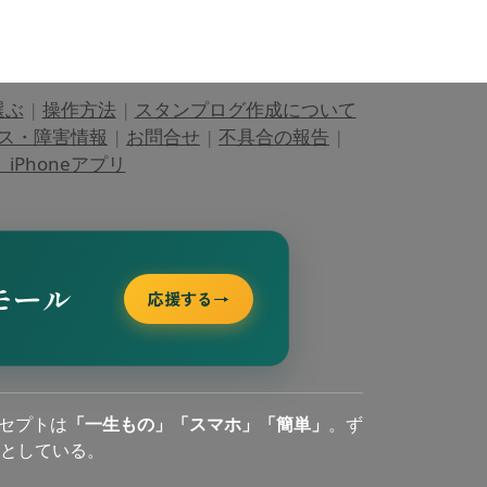
選ぶ
|
操作方法
|
スタンプログ作成について
ス・障害情報
|
お問合せ
|
不具合の報告
|
Phoneアプリ
モール
応援する
→
セプトは
「一生もの」「スマホ」「簡単」
。ず
としている。