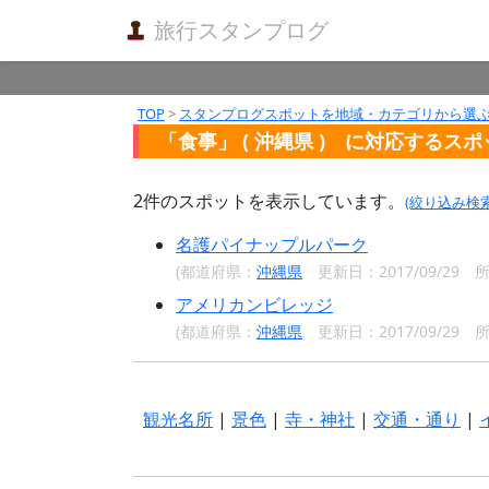
旅行スタンプログ
TOP
>
スタンプログスポットを地域・カテゴリから選
「食事」 ( 沖縄県 ) に対応するス
2
件のスポットを表示しています。
(絞り込み検
名護パイナップルパーク
(都道府県：
沖縄県
更新日：2017/09/29
アメリカンビレッジ
(都道府県：
沖縄県
更新日：2017/09/29
観光名所
|
景色
|
寺・神社
|
交通・通り
|