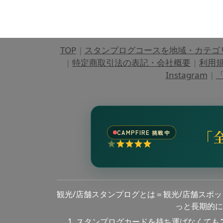
TOP
|
スタンプログコースを地域・カテゴ
|
特定商取引法の表記・会社概要
|
利用
Instagram
|
「
「
CAMPFIRE 挑戦中
観光/店舗スタンプログとは＝観光/店舗スポ
っと長期的に
スタンプログカードを持ち運ばなくても