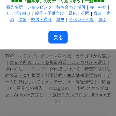
■■■「熊本県」のカテゴリ別スポット一覧■■■
観光名所
|
ショッピング
|
待ち合わせ場所
|
寺・神社
|
カップル向け
|
親子・子供向け
|
景色
|
公園
|
食事
|
宿
泊
|
温泉
|
交通・通り
|
歴史
|
イベント会場
|
遊ぶ
戻る
TOP
|
スタンプログコースを地域・カテゴリから選ぶ
|
観光名所スポットを都道府県、カテゴリから選ぶ
|
操作方法
|
スタンプログ作成について
|
特定商取引法
の表記・会社概要
|
利用規約・個人情報保護方針
|
デ
ータ削除について
|
メンテナンス・障害情報
|
お問合
せ
|
不具合の報告
|
Instagram
|
「旅行スタンプロ
グ」Androidアプリ
|
「旅行スタンプログ」iPhoneア
プリ