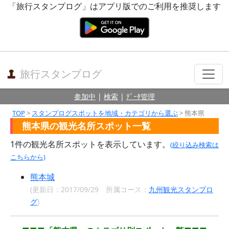
「旅行スタンプログ」はアプリ版でのご利用を推奨します
旅行スタンプログ
参加中
|
検索
|
ﾃﾞｰﾀ管理
TOP
>
スタンプログスポットを地域・カテゴリから選ぶ
> 熊本県
熊本県の観光名所スポット一覧
1件の観光名所スポットを表示しています。
(絞り込み検索は
こちらから)
熊本城
(更新日：2017/09/29 所属コース：
九州観光スタンプロ
グ
)