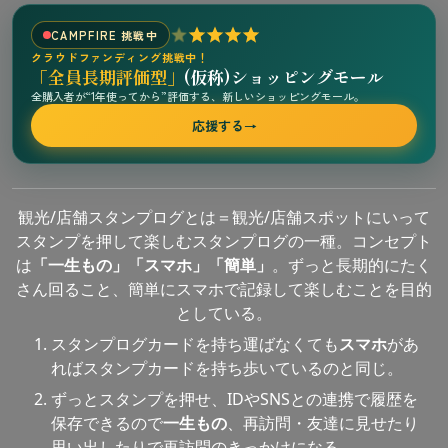
CAMPFIRE 挑戦中
クラウドファンディング挑戦中！
「全員長期評価型」
(仮称)ショッピングモール
全購入者が“1年使ってから”評価する、新しいショッピングモール。
応援する
→
観光/店舗スタンプログとは＝観光/店舗スポットにいって
スタンプを押して楽しむスタンプログの一種。コンセプト
は
「一生もの」「スマホ」「簡単」
。ずっと長期的にたく
さん回ること、簡単にスマホで記録して楽しむことを目的
としている。
スタンプログカードを持ち運ばなくても
スマホ
があ
ればスタンプカードを持ち歩いているのと同じ。
ずっとスタンプを押せ、IDやSNSとの連携で履歴を
保存できるので
一生もの
、再訪問・友達に見せたり
思い出したりで再訪問のきっかけになる。