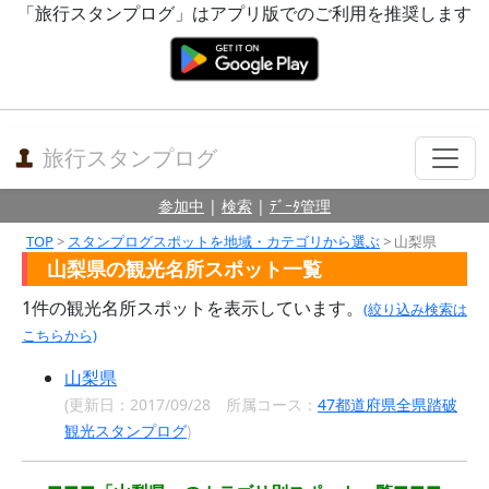
「旅行スタンプログ」はアプリ版でのご利用を推奨します
旅行スタンプログ
参加中
|
検索
|
ﾃﾞｰﾀ管理
TOP
>
スタンプログスポットを地域・カテゴリから選ぶ
> 山梨県
山梨県の観光名所スポット一覧
1件の観光名所スポットを表示しています。
(絞り込み検索は
こちらから)
山梨県
(更新日：2017/09/28 所属コース：
47都道府県全県踏破
観光スタンプログ
)