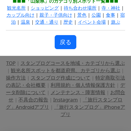
■■■「山梨県」のカテゴリ別スポット一覧■■■
観光名所
|
ショッピング
|
待ち合わせ場所
|
寺・神社
|
カップル向け
|
親子・子供向け
|
景色
|
公園
|
食事
|
宿
泊
|
温泉
|
交通・通り
|
歴史
|
イベント会場
|
遊ぶ
戻る
TOP
|
スタンプログコースを地域・カテゴリから選ぶ
|
観光名所スポットを都道府県、カテゴリから選ぶ
|
操作方法
|
スタンプログ作成について
|
特定商取引法
の表記・会社概要
|
利用規約・個人情報保護方針
|
デ
ータ削除について
|
メンテナンス・障害情報
|
お問合
せ
|
不具合の報告
|
Instagram
|
「旅行スタンプロ
グ」Androidアプリ
|
「旅行スタンプログ」iPhoneア
プリ