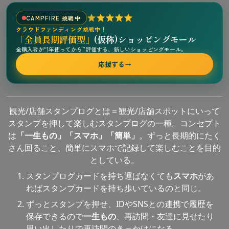
CAMPFIRE 挑戦中
クラウドファンディング挑戦中！
「全員長期評価型」
(仮称)ショッピングモール
全購入者が“1年使ってから”評価する、新しいショッピングモール。
応援する
→
観光/店舗スタンプログとは＝観光/店舗スポットにいって
スタンプを押して楽しむスタンプログの一種。コンセプト
は
「一生もの」「スマホ」「簡単」
。ずっと長期的にたく
さん回ること、簡単にスマホで記録して楽しむことを目的
としている。
スタンプログカードを持ち運ばなくても
スマホ
があ
ればスタンプカードを持ち歩いているのと同じ。
ずっとスタンプを押せ、IDやSNSとの連携で履歴を
保存できるので
一生もの
、再訪問・友達に見せたり
思い出したりで再訪問のきっかけになる。