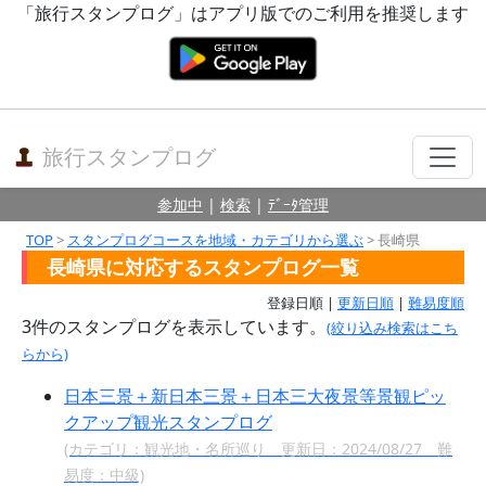
「旅行スタンプログ」はアプリ版でのご利用を推奨します
旅行スタンプログ
参加中
|
検索
|
ﾃﾞｰﾀ管理
TOP
>
スタンプログコースを地域・カテゴリから選ぶ
> 長崎県
長崎県に対応するスタンプログ一覧
登録日順 |
更新日順
|
難易度順
3件のスタンプログを表示しています。
(絞り込み検索はこち
らから)
日本三景＋新日本三景＋日本三大夜景等景観ピッ
クアップ観光スタンプログ
(カテゴリ：観光地・名所巡り 更新日：2024/08/27 難
易度：中級)