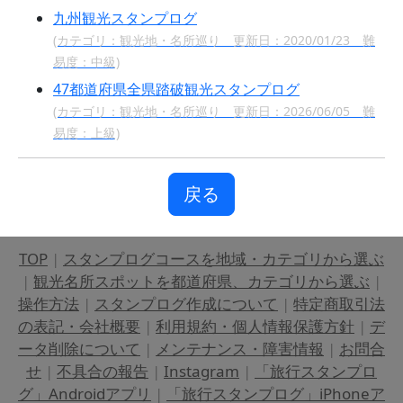
九州観光スタンプログ
(カテゴリ：観光地・名所巡り 更新日：2020/01/23 難
易度：中級)
47都道府県全県踏破観光スタンプログ
(カテゴリ：観光地・名所巡り 更新日：2026/06/05 難
易度：上級)
戻る
TOP
|
スタンプログコースを地域・カテゴリから選ぶ
|
観光名所スポットを都道府県、カテゴリから選ぶ
|
操作方法
|
スタンプログ作成について
|
特定商取引法
の表記・会社概要
|
利用規約・個人情報保護方針
|
デ
ータ削除について
|
メンテナンス・障害情報
|
お問合
せ
|
不具合の報告
|
Instagram
|
「旅行スタンプロ
グ」Androidアプリ
|
「旅行スタンプログ」iPhoneア