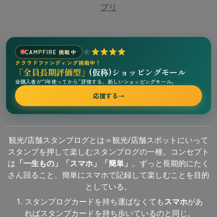
プリ
CAMPFIRE 挑戦中
クラウドファンディング挑戦中！
「全員長期評価型」
(仮称)ショッピングモール
全購入者が“1年使ってから”評価する、新しいショッピングモール。
応援する
→
観光/店舗スタンプログとは＝観光/店舗スポットにいって
スタンプを押して楽しむスタンプログの一種。コンセプト
は
「一生もの」「スマホ」「簡単」
。ずっと長期的にたく
さん回ること、簡単にスマホで記録して楽しむことを目的
としている。
スタンプログカードを持ち運ばなくても
スマホ
があ
ればスタンプカードを持ち歩いているのと同じ。