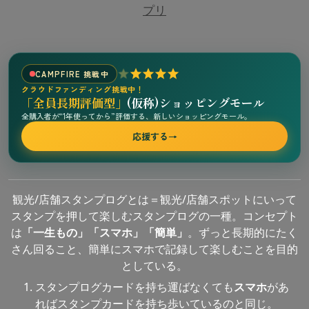
プリ
CAMPFIRE 挑戦中
クラウドファンディング挑戦中！
「全員長期評価型」
(仮称)ショッピングモール
全購入者が“1年使ってから”評価する、新しいショッピングモール。
応援する
→
観光/店舗スタンプログとは＝観光/店舗スポットにいって
スタンプを押して楽しむスタンプログの一種。コンセプト
は
「一生もの」「スマホ」「簡単」
。ずっと長期的にたく
さん回ること、簡単にスマホで記録して楽しむことを目的
としている。
スタンプログカードを持ち運ばなくても
スマホ
があ
ればスタンプカードを持ち歩いているのと同じ。