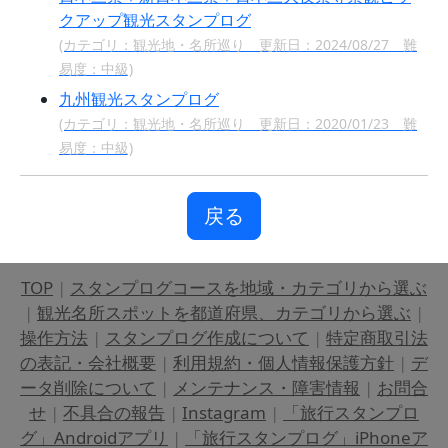
クアップ観光スタンプログ
(カテゴリ：観光地・名所巡り 更新日：2024/08/27 難
易度：中級)
九州観光スタンプログ
(カテゴリ：観光地・名所巡り 更新日：2020/01/23 難
易度：中級)
戻る
TOP
|
スタンプログコースを地域・カテゴリから選ぶ
|
観光名所スポットを都道府県、カテゴリから選ぶ
|
操作方法
|
スタンプログ作成について
|
特定商取引法
の表記・会社概要
|
利用規約・個人情報保護方針
|
デ
ータ削除について
|
メンテナンス・障害情報
|
お問合
せ
|
不具合の報告
|
Instagram
|
「旅行スタンプロ
グ」Androidアプリ
|
「旅行スタンプログ」iPhoneア