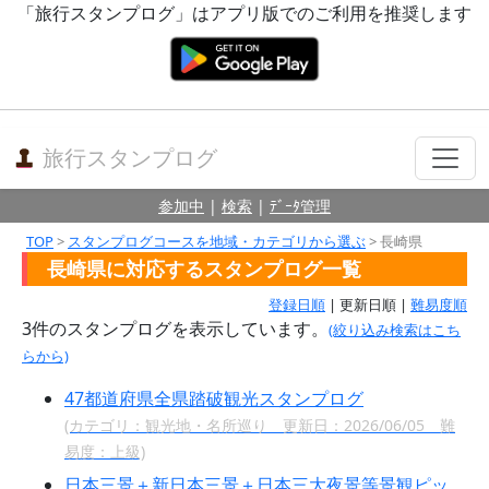
「旅行スタンプログ」はアプリ版でのご利用を推奨します
旅行スタンプログ
参加中
|
検索
|
ﾃﾞｰﾀ管理
TOP
>
スタンプログコースを地域・カテゴリから選ぶ
> 長崎県
長崎県に対応するスタンプログ一覧
登録日順
| 更新日順 |
難易度順
3件のスタンプログを表示しています。
(絞り込み検索はこち
らから)
47都道府県全県踏破観光スタンプログ
(カテゴリ：観光地・名所巡り 更新日：2026/06/05 難
易度：上級)
日本三景＋新日本三景＋日本三大夜景等景観ピッ