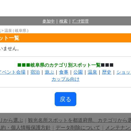
参加中
|
検索
|
ﾃﾞｰﾀ管理
ぶ
> 温泉 ( 岐阜県 )
ポット一覧
いません。
■■■岐阜県のカテゴリ別スポット一覧
■■■
イベント会場
|
宿泊
|
遊ぶ
|
食事
|
公園
|
温泉
|
歴史
|
ショッ
カップル向け
戻る
リから選ぶ
|
観光名所スポットを都道府県、カテゴリから
規約・個人情報保護方針
|
データ削除について
|
メンテナン