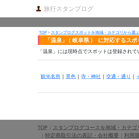
旅行スタンプログ
TOP
>
スタンプログスポットを地域・カテゴリから選
「温泉」 ( 岐阜県 ) に対応するス
「温泉」には現時点でスポットは登録されて
観光名所
|
景色
|
寺・神社
|
交通・通り
|
TOP
|
スタンプログコースを地域・カテゴ
|
特定商取引法の表記・会社概要
|
利用