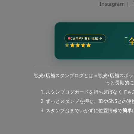
Instagram
|
「
「
CAMPFIRE 挑戦中
観光/店舗スタンプログとは＝観光/店舗スポ
っと長期的に
スタンプログカードを持ち運ばなくても
ずっとスタンプを押せ、IDやSNSとの
スタンプ台までいかずに位置情報で
簡単