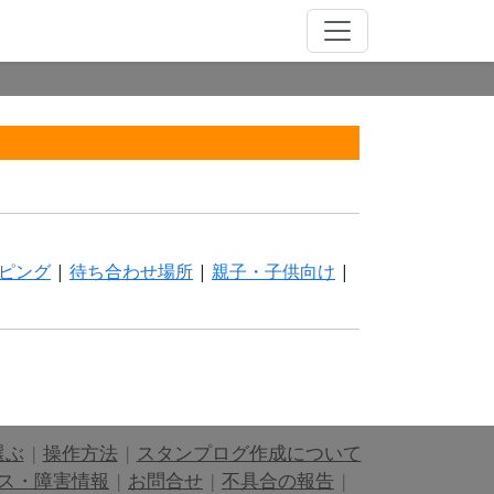
ピング
|
待ち合わせ場所
|
親子・子供向け
|
選ぶ
|
操作方法
|
スタンプログ作成について
ス・障害情報
|
お問合せ
|
不具合の報告
|