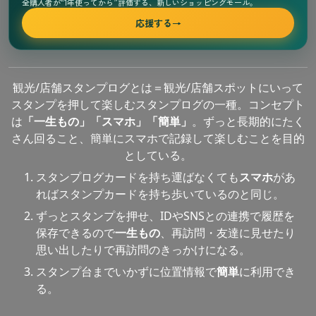
全購入者が“1年使ってから”評価する、新しいショッピングモール。
応援する
→
観光/店舗スタンプログとは＝観光/店舗スポットにいって
スタンプを押して楽しむスタンプログの一種。コンセプト
は
「一生もの」「スマホ」「簡単」
。ずっと長期的にたく
さん回ること、簡単にスマホで記録して楽しむことを目的
としている。
スタンプログカードを持ち運ばなくても
スマホ
があ
ればスタンプカードを持ち歩いているのと同じ。
ずっとスタンプを押せ、IDやSNSとの連携で履歴を
保存できるので
一生もの
、再訪問・友達に見せたり
思い出したりで再訪問のきっかけになる。
スタンプ台までいかずに位置情報で
簡単
に利用でき
る。