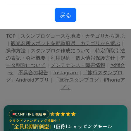
戻る
TOP
|
スタンプログコースを地域・カテゴリから選ぶ
|
観光名所スポットを都道府県、カテゴリから選ぶ
|
操作方法
|
スタンプログ作成について
|
特定商取引法
の表記・会社概要
|
利用規約・個人情報保護方針
|
デ
ータ削除について
|
メンテナンス・障害情報
|
お問合
せ
|
不具合の報告
|
Instagram
|
「旅行スタンプロ
グ」Androidアプリ
|
「旅行スタンプログ」iPhoneア
プリ
CAMPFIRE 挑戦中
クラウドファンディング挑戦中！
「全員長期評価型」
(仮称)ショッピングモール