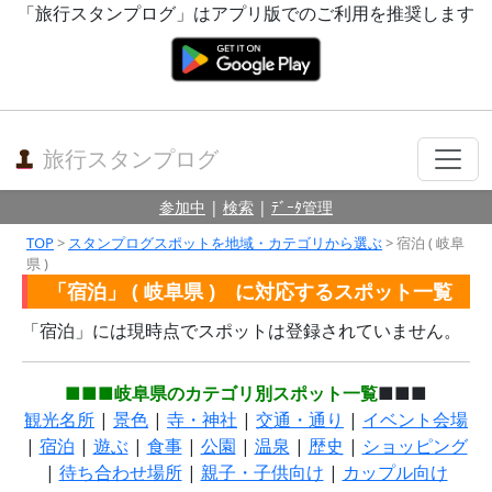
「旅行スタンプログ」はアプリ版でのご利用を推奨します
旅行スタンプログ
参加中
|
検索
|
ﾃﾞｰﾀ管理
TOP
>
スタンプログスポットを地域・カテゴリから選ぶ
> 宿泊 ( 岐阜
県 )
「宿泊」 ( 岐阜県 ) に対応するスポット一覧
「宿泊」には現時点でスポットは登録されていません。
■■■岐阜県のカテゴリ別スポット一覧
■■■
観光名所
|
景色
|
寺・神社
|
交通・通り
|
イベント会場
|
宿泊
|
遊ぶ
|
食事
|
公園
|
温泉
|
歴史
|
ショッピング
|
待ち合わせ場所
|
親子・子供向け
|
カップル向け