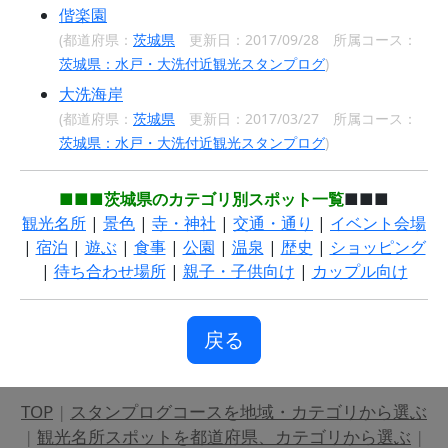
偕楽園
(都道府県：
茨城県
更新日：2017/09/28 所属コース：
茨城県：水戸・大洗付近観光スタンプログ
)
大洗海岸
(都道府県：
茨城県
更新日：2017/03/27 所属コース：
茨城県：水戸・大洗付近観光スタンプログ
)
■■■茨城県のカテゴリ別スポット一覧
■■■
観光名所
|
景色
|
寺・神社
|
交通・通り
|
イベント会場
|
宿泊
|
遊ぶ
|
食事
|
公園
|
温泉
|
歴史
|
ショッピング
|
待ち合わせ場所
|
親子・子供向け
|
カップル向け
戻る
TOP
|
スタンプログコースを地域・カテゴリから選ぶ
|
観光名所スポットを都道府県、カテゴリから選ぶ
|