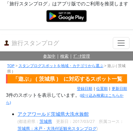
「旅行スタンプログ」はアプリ版でのご利用を推奨します
旅行スタンプログ
参加中
|
検索
|
ﾃﾞｰﾀ管理
TOP
>
スタンプログスポットを地域・カテゴリから選ぶ
> 遊ぶ ( 茨城
県 )
「遊ぶ」 ( 茨城県 ) に対応するスポット一覧
登録日順
|
位置順
|
更新日順
3
件のスポットを表示しています。
(絞り込み検索はこちらか
ら)
アクアワールド茨城県大洗水族館
(都道府県：
茨城県
更新日：2017/03/27 所属コース：
茨城県：水戸・大洗付近観光スタンプログ
)