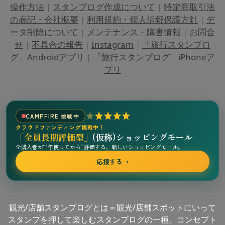
操作方法
|
スタンプログ作成について
|
特定商取引法
の表記・会社概要
|
利用規約・個人情報保護方針
|
デ
ータ削除について
|
メンテナンス・障害情報
|
お問合
せ
|
不具合の報告
|
Instagram
|
「旅行スタンプロ
グ」Androidアプリ
|
「旅行スタンプログ」iPhoneア
プリ
CAMPFIRE 挑戦中
クラウドファンディング挑戦中！
「全員長期評価型」
(仮称)ショッピングモール
全購入者が“1年使ってから”評価する、新しいショッピングモール。
応援する
→
観光/店舗スタンプログとは＝観光/店舗スポットにいって
スタンプを押して楽しむスタンプログの一種。コンセプト