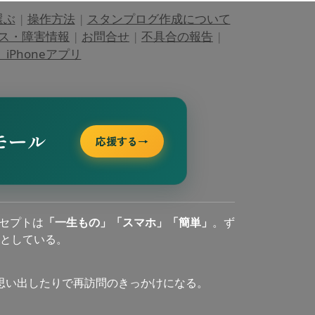
選ぶ
|
操作方法
|
スタンプログ作成について
ス・障害情報
|
お問合せ
|
不具合の報告
|
Phoneアプリ
モール
応援する
→
セプトは
「一生もの」「スマホ」「簡単」
。ず
としている。
思い出したりで再訪問のきっかけになる。