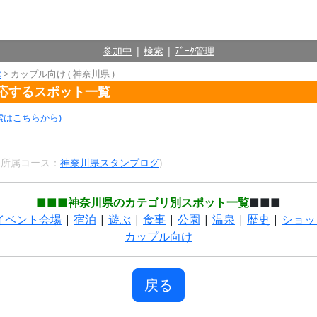
参加中
|
検索
|
ﾃﾞｰﾀ管理
ぶ
> カップル向け ( 神奈川県 )
対応するスポット一覧
索はこちらから)
9 所属コース：
神奈川県スタンプログ
)
■■■神奈川県のカテゴリ別スポット一覧
■■■
イベント会場
|
宿泊
|
遊ぶ
|
食事
|
公園
|
温泉
|
歴史
|
ショッ
カップル向け
戻る