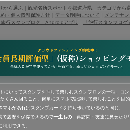
リから選ぶ
|
観光名所スポットを都道府県、カテゴリから
規約・個人情報保護方針
|
データ削除について
|
メンテナン
旅行スタンプログ」Androidアプリ
|
「旅行スタンプログ」i
クラウドファンディング挑戦中！
全員長期評価型」
(仮称)ショッピング
全購入者が“1年使ってから”評価する、新しいショッピングモール。
ットにいってスタンプを押して楽しむスタンプログの一種。コン
たくさん回ること、簡単にスマホで記録して楽しむことを目的
スマホ
があればスタンプカードを持ち歩いているのと同じ。
連携で履歴を保存できるので
一生もの
、再訪問・友達に見せたり
に利用できる。