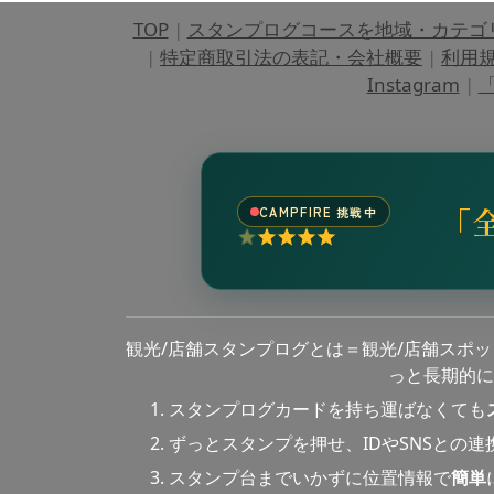
TOP
|
スタンプログコースを地域・カテゴ
|
特定商取引法の表記・会社概要
|
利用
Instagram
|
「
「
CAMPFIRE 挑戦中
観光/店舗スタンプログとは＝観光/店舗スポ
っと長期的に
スタンプログカードを持ち運ばなくても
ずっとスタンプを押せ、IDやSNSとの
スタンプ台までいかずに位置情報で
簡単