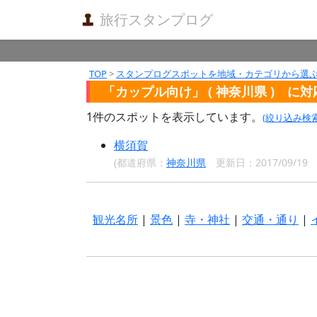
旅行スタンプログ
TOP
>
スタンプログスポットを地域・カテゴリから選
「カップル向け」 ( 神奈川県 ) に
1
件のスポットを表示しています。
(絞り込み検
横須賀
(都道府県：
神奈川県
更新日：2017/09/1
観光名所
|
景色
|
寺・神社
|
交通・通り
|