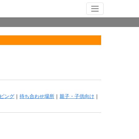
ピング
|
待ち合わせ場所
|
親子・子供向け
|