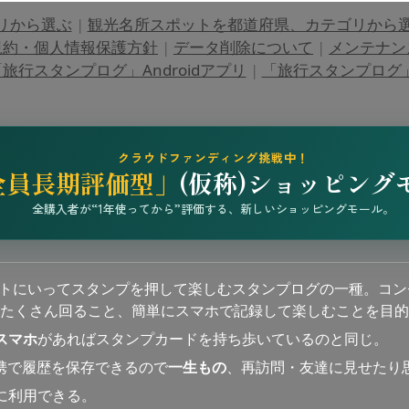
リから選ぶ
|
観光名所スポットを都道府県、カテゴリから
規約・個人情報保護方針
|
データ削除について
|
メンテナン
旅行スタンプログ」Androidアプリ
|
「旅行スタンプログ」i
クラウドファンディング挑戦中！
全員長期評価型」
(仮称)ショッピング
全購入者が“1年使ってから”評価する、新しいショッピングモール。
ットにいってスタンプを押して楽しむスタンプログの一種。コン
たくさん回ること、簡単にスマホで記録して楽しむことを目的
スマホ
があればスタンプカードを持ち歩いているのと同じ。
連携で履歴を保存できるので
一生もの
、再訪問・友達に見せたり
に利用できる。