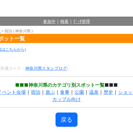
参加中
|
検索
|
ﾃﾞｰﾀ管理
ぶ
> 宿泊 ( 神奈川県 )
スポット一覧
索はこちらから)
9 所属コース：
神奈川県スタンプログ
)
■■■神奈川県のカテゴリ別スポット一覧
■■■
イベント会場
|
宿泊
|
遊ぶ
|
食事
|
公園
|
温泉
|
歴史
|
ショッ
カップル向け
戻る