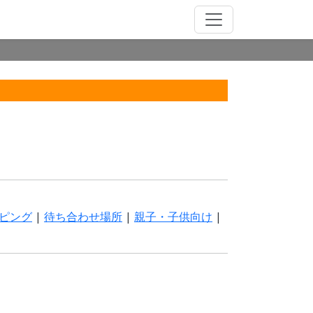
ピング
|
待ち合わせ場所
|
親子・子供向け
|