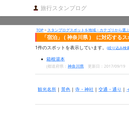
旅行スタンプログ
TOP
>
スタンプログスポットを地域・カテゴリから選
「宿泊」 ( 神奈川県 ) に対応する
1
件のスポットを表示しています。
(絞り込み検
箱根湯本
(都道府県：
神奈川県
更新日：2017/09/1
観光名所
|
景色
|
寺・神社
|
交通・通り
|