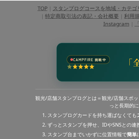
TOP
|
スタンプログコースを地域・カテゴ
|
特定商取引法の表記・会社概要
|
利用
Instagram
|
「
「
CAMPFIRE 挑戦中
観光/店舗スタンプログとは＝観光/店舗スポ
っと長期的に
スタンプログカードを持ち運ばなくても
ずっとスタンプを押せ、IDやSNSとの
スタンプ台までいかずに位置情報で
簡単