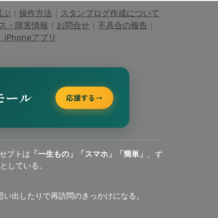
選ぶ
|
操作方法
|
スタンプログ作成について
ス・障害情報
|
お問合せ
|
不具合の報告
|
Phoneアプリ
モール
応援する
→
セプトは
「一生もの」「スマホ」「簡単」
。ず
としている。
思い出したりで再訪問のきっかけになる。