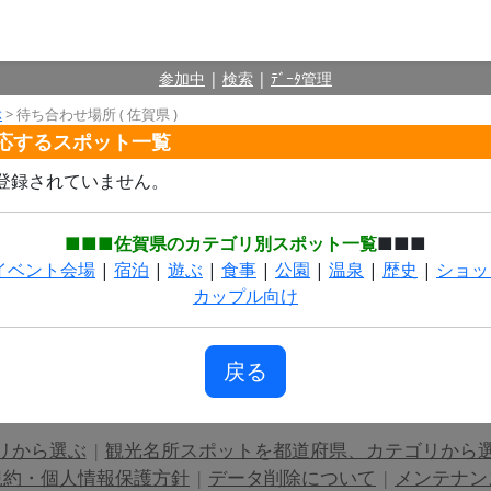
参加中
|
検索
|
ﾃﾞｰﾀ管理
ぶ
> 待ち合わせ場所 ( 佐賀県 )
対応するスポット一覧
登録されていません。
■■■佐賀県のカテゴリ別スポット一覧
■■■
イベント会場
|
宿泊
|
遊ぶ
|
食事
|
公園
|
温泉
|
歴史
|
ショッ
カップル向け
戻る
リから選ぶ
|
観光名所スポットを都道府県、カテゴリから
規約・個人情報保護方針
|
データ削除について
|
メンテナン