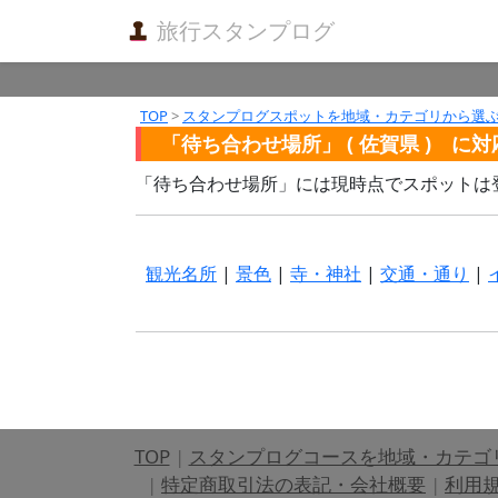
旅行スタンプログ
TOP
>
スタンプログスポットを地域・カテゴリから選
「待ち合わせ場所」 ( 佐賀県 ) に
「待ち合わせ場所」には現時点でスポットは
観光名所
|
景色
|
寺・神社
|
交通・通り
|
TOP
|
スタンプログコースを地域・カテゴ
|
特定商取引法の表記・会社概要
|
利用