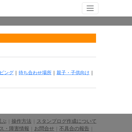
ピング
|
待ち合わせ場所
|
親子・子供向け
|
選ぶ
|
操作方法
|
スタンプログ作成について
ス・障害情報
|
お問合せ
|
不具合の報告
|