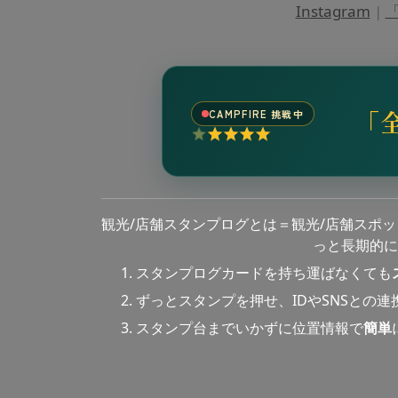
Instagram
|
「
「
CAMPFIRE 挑戦中
観光/店舗スタンプログとは＝観光/店舗スポ
っと長期的に
スタンプログカードを持ち運ばなくても
ずっとスタンプを押せ、IDやSNSとの
スタンプ台までいかずに位置情報で
簡単