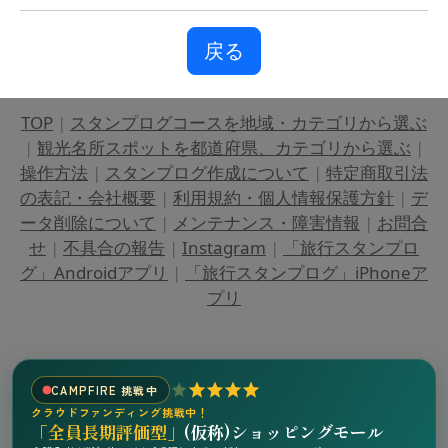
戻る
TOP
|
スタンプログコースを地域・カテゴリから選ぶ
|
観光名所スポットを都道府県、カテゴリから選ぶ
|
操作方法
|
スタンプログ作成について
|
特定商取引法
の表記・会社概要
|
利用規約・個人情報保護方針
|
デ
ータ削除について
|
メンテナンス・障害情報
|
お問合
せ
|
不具合の報告
|
Instagram
|
「旅行スタンプロ
グ」Androidアプリ
|
「旅行スタンプログ」iPhoneア
プリ
CAMPFIRE 挑戦中
クラウドファンディング挑戦中！
「全員長期評価型」
(仮称)ショッピングモール