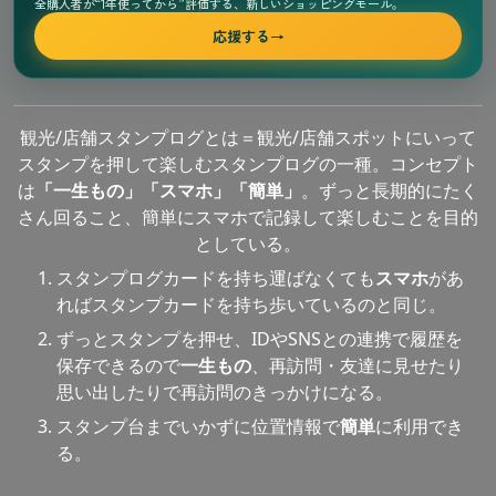
全購入者が“1年使ってから”評価する、新しいショッピングモール。
応援する
→
観光/店舗スタンプログとは＝観光/店舗スポットにいって
スタンプを押して楽しむスタンプログの一種。コンセプト
は
「一生もの」「スマホ」「簡単」
。ずっと長期的にたく
さん回ること、簡単にスマホで記録して楽しむことを目的
としている。
スタンプログカードを持ち運ばなくても
スマホ
があ
ればスタンプカードを持ち歩いているのと同じ。
ずっとスタンプを押せ、IDやSNSとの連携で履歴を
保存できるので
一生もの
、再訪問・友達に見せたり
思い出したりで再訪問のきっかけになる。
スタンプ台までいかずに位置情報で
簡単
に利用でき
る。