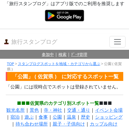
「旅行スタンプログ」はアプリ版でのご利用を推奨します
旅行スタンプログ
参加中
|
検索
|
ﾃﾞｰﾀ管理
TOP
>
スタンプログスポットを地域・カテゴリから選ぶ
> 公園 ( 佐賀
県 )
「公園」 ( 佐賀県 ) に対応するスポット一覧
「公園」には現時点でスポットは登録されていません。
■■■佐賀県のカテゴリ別スポット一覧
■■■
観光名所
|
景色
|
寺・神社
|
交通・通り
|
イベント会場
|
宿泊
|
遊ぶ
|
食事
|
公園
|
温泉
|
歴史
|
ショッピング
|
待ち合わせ場所
|
親子・子供向け
|
カップル向け