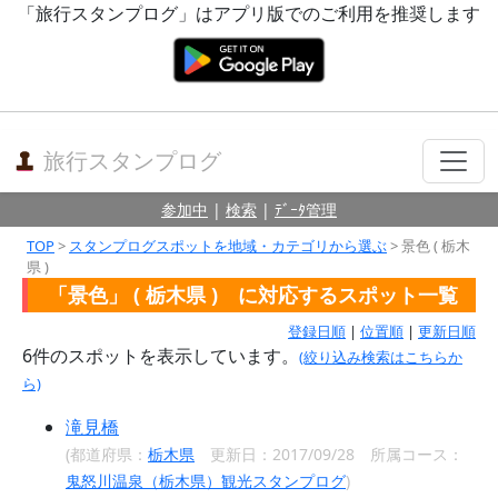
「旅行スタンプログ」はアプリ版でのご利用を推奨します
旅行スタンプログ
参加中
|
検索
|
ﾃﾞｰﾀ管理
TOP
>
スタンプログスポットを地域・カテゴリから選ぶ
> 景色 ( 栃木
県 )
「景色」 ( 栃木県 ) に対応するスポット一覧
登録日順
|
位置順
|
更新日順
6
件のスポットを表示しています。
(絞り込み検索はこちらか
ら)
滝見橋
(都道府県：
栃木県
更新日：2017/09/28 所属コース：
鬼怒川温泉（栃木県）観光スタンプログ
)