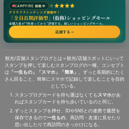
CAMPFIRE 挑戦中
クラウドファンディング挑戦中！
「全員長期評価型」
(仮称)ショッピングモール
全購入者が“1年使ってから”評価する、新しいショッピングモール。
応援する
→
観光/店舗スタンプログとは＝観光/店舗スポットにいって
スタンプを押して楽しむスタンプログの一種。コンセプト
は
「一生もの」「スマホ」「簡単」
。ずっと長期的にたく
さん回ること、簡単にスマホで記録して楽しむことを目的
としている。
スタンプログカードを持ち運ばなくても
スマホ
があ
ればスタンプカードを持ち歩いているのと同じ。
ずっとスタンプを押せ、IDやSNSとの連携で履歴を
保存できるので
一生もの
、再訪問・友達に見せたり
思い出したりで再訪問のきっかけになる。