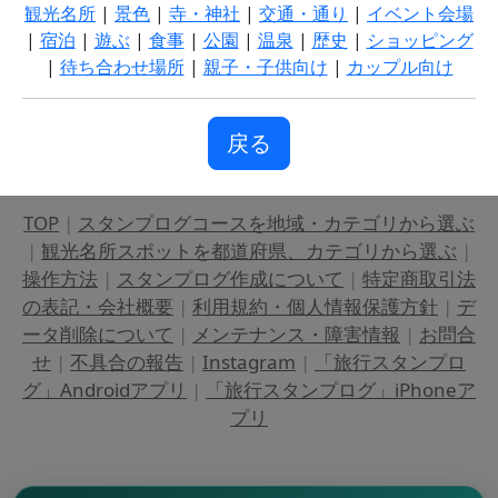
観光名所
|
景色
|
寺・神社
|
交通・通り
|
イベント会場
|
宿泊
|
遊ぶ
|
食事
|
公園
|
温泉
|
歴史
|
ショッピング
|
待ち合わせ場所
|
親子・子供向け
|
カップル向け
戻る
TOP
|
スタンプログコースを地域・カテゴリから選ぶ
|
観光名所スポットを都道府県、カテゴリから選ぶ
|
操作方法
|
スタンプログ作成について
|
特定商取引法
の表記・会社概要
|
利用規約・個人情報保護方針
|
デ
ータ削除について
|
メンテナンス・障害情報
|
お問合
せ
|
不具合の報告
|
Instagram
|
「旅行スタンプロ
グ」Androidアプリ
|
「旅行スタンプログ」iPhoneア
プリ