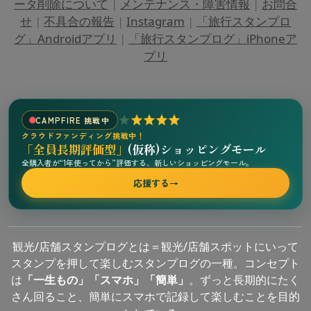
ータ削除について
|
メンテナンス・障害情報
|
お問合
せ
|
不具合の報告
|
Instagram
|
「旅行スタンプロ
グ」Androidアプリ
|
「旅行スタンプログ」iPhoneア
プリ
CAMPFIRE 挑戦中
クラウドファンディング挑戦中！
「全員長期評価型」
(仮称)ショッピングモール
全購入者が“1年使ってから”評価する、新しいショッピングモール。
応援する
→
観光/店舗スタンプログとは＝観光/店舗スポットにいって
スタンプを押して楽しむスタンプログの一種。コンセプト
は
「一生もの」「スマホ」「簡単」
。ずっと長期的にたく
さん回ること、簡単にスマホで記録して楽しむことを目的