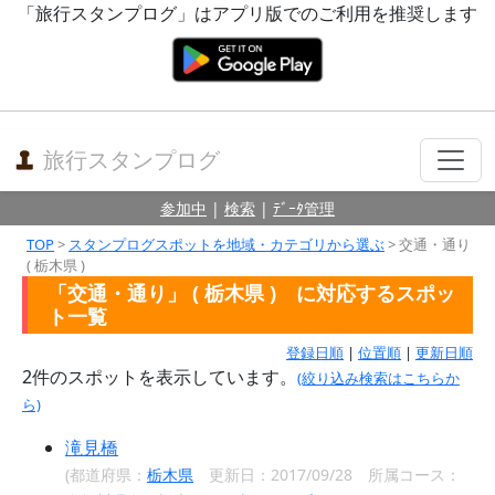
「旅行スタンプログ」はアプリ版でのご利用を推奨します
旅行スタンプログ
参加中
|
検索
|
ﾃﾞｰﾀ管理
TOP
>
スタンプログスポットを地域・カテゴリから選ぶ
> 交通・通り
( 栃木県 )
「交通・通り」 ( 栃木県 ) に対応するスポッ
ト一覧
登録日順
|
位置順
|
更新日順
2
件のスポットを表示しています。
(絞り込み検索はこちらか
ら)
滝見橋
(都道府県：
栃木県
更新日：2017/09/28 所属コース：