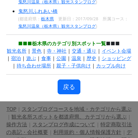
鬼怒川温泉（栃木県）観光スタンプログ
)
鬼怒川ふれあい橋
(都道府県：
栃木県
更新日：2017/09/28 所属コース：
鬼怒川温泉（栃木県）観光スタンプログ
)
■■■栃木県のカテゴリ別スポット一覧
■■■
観光名所
|
景色
|
寺・神社
|
交通・通り
|
イベント会場
|
宿泊
|
遊ぶ
|
食事
|
公園
|
温泉
|
歴史
|
ショッピング
|
待ち合わせ場所
|
親子・子供向け
|
カップル向け
戻る
TOP
|
スタンプログコースを地域・カテゴリから選ぶ
|
観光名所スポットを都道府県、カテゴリから選ぶ
|
操作方法
|
スタンプログ作成について
|
特定商取引法
の表記・会社概要
|
利用規約・個人情報保護方針
|
デ