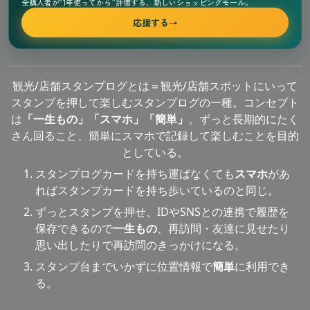
全購入者が“1年使ってから”評価する、新しいショッピングモール。
応援する
→
観光/店舗スタンプログとは＝観光/店舗スポットにいって
スタンプを押して楽しむスタンプログの一種。コンセプト
は
「一生もの」「スマホ」「簡単」
。ずっと長期的にたく
さん回ること、簡単にスマホで記録して楽しむことを目的
としている。
スタンプログカードを持ち運ばなくても
スマホ
があ
ればスタンプカードを持ち歩いているのと同じ。
ずっとスタンプを押せ、IDやSNSとの連携で履歴を
保存できるので
一生もの
、再訪問・友達に見せたり
思い出したりで再訪問のきっかけになる。
スタンプ台までいかずに位置情報で
簡単
に利用でき
る。