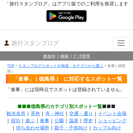
「旅行スタンプログ」はアプリ版でのご利用を推奨します
旅行スタンプログ
参加中
|
検索
|
ﾃﾞｰﾀ管理
TOP
>
スタンプログスポットを地域・カテゴリから選ぶ
> 食事 ( 徳島
県 )
「食事」 ( 徳島県 ) に対応するスポット一覧
「食事」には現時点でスポットは登録されていません。
■■■徳島県のカテゴリ別スポット一覧
■■■
観光名所
|
景色
|
寺・神社
|
交通・通り
|
イベント会場
|
宿泊
|
遊ぶ
|
食事
|
公園
|
温泉
|
歴史
|
ショッピング
|
待ち合わせ場所
|
親子・子供向け
|
カップル向け