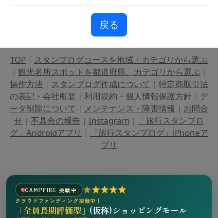
戻る
TOP
|
スタンプログコースを地域・カテゴリから選ぶ
|
観光名所スポットを都道府県、カテゴリから選ぶ
|
操作方法
|
スタンプログ作成について
|
特定商取引法
の表記・会社概要
|
利用規約・個人情報保護方針
|
デ
ータ削除について
|
メンテナンス・障害情報
|
お問合
せ
|
不具合の報告
|
Instagram
|
「旅行スタンプロ
グ」Androidアプリ
|
「旅行スタンプログ」iPhoneア
プリ
CAMPFIRE 挑戦中
クラウドファンディング挑戦中！
「全員長期評価型」
(仮称)ショッピングモール