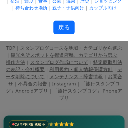
|
宿泊
|
遊ぶ
|
食事
|
公園
|
温泉
|
歴史
|
ショッピング
|
待ち合わせ場所
|
親子・子供向け
|
カップル向け
戻る
TOP
|
スタンプログコースを地域・カテゴリから選ぶ
|
観光名所スポットを都道府県、カテゴリから選ぶ
|
操作方法
|
スタンプログ作成について
|
特定商取引法
の表記・会社概要
|
利用規約・個人情報保護方針
|
デ
ータ削除について
|
メンテナンス・障害情報
|
お問合
せ
|
不具合の報告
|
Instagram
|
「旅行スタンプロ
グ」Androidアプリ
|
「旅行スタンプログ」iPhoneア
プリ
CAMPFIRE 挑戦中