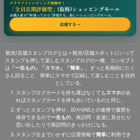
クラウドファンディング挑戦中！
「全員長期評価型」
(仮称)ショッピングモール
全購入者が“1年使ってから”評価する、新しいショッピングモール。
応援する
→
観光/店舗スタンプログとは＝観光/店舗スポットにいって
スタンプを押して楽しむスタンプログの一種。コンセプト
は
「一生もの」「スマホ」「簡単」
。ずっと長期的にたく
さん回ること、簡単にスマホで記録して楽しむことを目的
としている。
スタンプログカードを持ち運ばなくても
スマホ
があ
ればスタンプカードを持ち歩いているのと同じ。
ずっとスタンプを押せ、IDやSNSとの連携で履歴を
保存できるので
一生もの
、再訪問・友達に見せたり
思い出したりで再訪問のきっかけになる。
スタンプ台までいかずに位置情報で
簡単
に利用でき