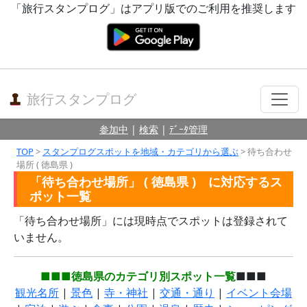
「旅行スタンプログ」はアプリ版でのご利用を推奨します
旅行スタンプログ
参加中
|
検索
|
ﾃﾞｰﾀ管理
TOP
>
スタンプログスポットを地域・カテゴリから選ぶ
> 待ち合わせ
場所 ( 徳島県 )
「待ち合わせ場所」 ( 徳島県 ) に対応するス
ポット一覧
「待ち合わせ場所」には現時点でスポットは登録されて
いません。
■■■徳島県のカテゴリ別スポット一覧
■■■
観光名所
|
景色
|
寺・神社
|
交通・通り
|
イベント会場