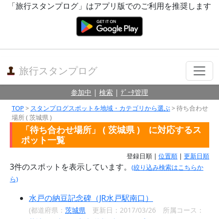
「旅行スタンプログ」はアプリ版でのご利用を推奨します
旅行スタンプログ
参加中
|
検索
|
ﾃﾞｰﾀ管理
TOP
>
スタンプログスポットを地域・カテゴリから選ぶ
> 待ち合わせ
場所 ( 茨城県 )
「待ち合わせ場所」 ( 茨城県 ) に対応するス
ポット一覧
登録日順 |
位置順
|
更新日順
3
件のスポットを表示しています。
(絞り込み検索はこちらか
ら)
水戸の納豆記念碑（JR水戸駅南口）
(都道府県：
茨城県
更新日：2017/03/26 所属コース：