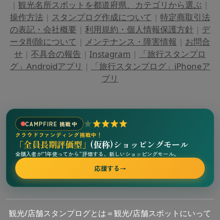
|
観光名所スポットを都道府県、カテゴリから選ぶ
|
操作方法
|
スタンプログ作成について
|
特定商取引法
の表記・会社概要
|
利用規約・個人情報保護方針
|
デ
ータ削除について
|
メンテナンス・障害情報
|
お問合
せ
|
不具合の報告
|
Instagram
|
「旅行スタンプロ
グ」Androidアプリ
|
「旅行スタンプログ」iPhoneア
プリ
CAMPFIRE 挑戦中
クラウドファンディング挑戦中！
「全員長期評価型」
(仮称)ショッピングモール
全購入者が“1年使ってから”評価する、新しいショッピングモール。
応援する
→
観光/店舗スタンプログとは＝観光/店舗スポットにいって