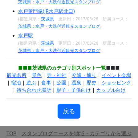
茨城県：水戸・大洗付近観光スタンプログ
)
水戸黄門像(JR水戸駅北口)
(都道府県：
茨城県
更新日：2017/03/26 所属コース：
茨城県：水戸・大洗付近観光スタンプログ
)
水戸駅
(都道府県：
茨城県
更新日：2017/03/26 所属コース：
茨城県：水戸・大洗付近観光スタンプログ
)
■■■茨城県のカテゴリ別スポット一覧
■■■
観光名所
|
景色
|
寺・神社
|
交通・通り
|
イベント会場
|
宿泊
|
遊ぶ
|
食事
|
公園
|
温泉
|
歴史
|
ショッピング
|
待ち合わせ場所
|
親子・子供向け
|
カップル向け
戻る
TOP
|
スタンプログコースを地域・カテゴリから選ぶ