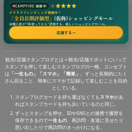
CAMPFIRE 挑戦中
クラウドファンディング挑戦中！
「全員長期評価型」
(仮称)ショッピングモール
全購入者が“1年使ってから”評価する、新しいショッピングモール。
応援する
→
観光/店舗スタンプログとは＝観光/店舗スポットにいって
スタンプを押して楽しむスタンプログの一種。コンセプト
は
「一生もの」「スマホ」「簡単」
。ずっと長期的にたく
さん回ること、簡単にスマホで記録して楽しむことを目的
としている。
スタンプログカードを持ち運ばなくても
スマホ
があ
ればスタンプカードを持ち歩いているのと同じ。
ずっとスタンプを押せ、IDやSNSとの連携で履歴を
保存できるので
一生もの
、再訪問・友達に見せたり
思い出したりで再訪問のきっかけになる。