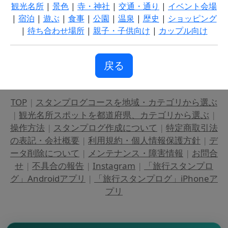
観光名所
|
景色
|
寺・神社
|
交通・通り
|
イベント会場
|
宿泊
|
遊ぶ
|
食事
|
公園
|
温泉
|
歴史
|
ショッピング
|
待ち合わせ場所
|
親子・子供向け
|
カップル向け
戻る
TOP
|
スタンプログコースを地域・カテゴリから選ぶ
|
観光名所スポットを都道府県、カテゴリから選ぶ
|
操作方法
|
スタンプログ作成について
|
特定商取引法
の表記・会社概要
|
利用規約・個人情報保護方針
|
デ
ータ削除について
|
メンテナンス・障害情報
|
お問合
せ
|
不具合の報告
|
Instagram
|
「旅行スタンプロ
グ」Androidアプリ
|
「旅行スタンプログ」iPhoneア
プリ