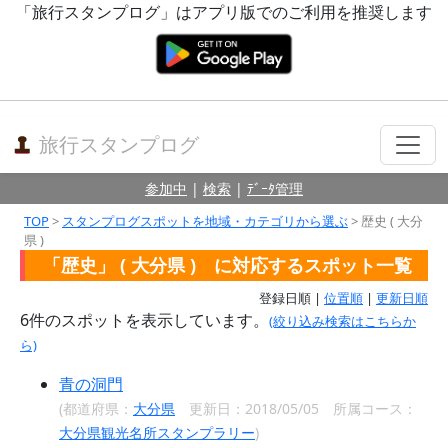
「旅行スタンプログ」はアプリ版でのご利用を推奨します
旅行スタンプログ
参加中
|
検索
|
ﾃﾞｰﾀ管理
TOP
>
スタンプログスポットを地域・カテゴリから選ぶ
> 歴史 ( 大分
県 )
「歴史」 ( 大分県 ) に対応するスポット一覧
登録日順 |
位置順
|
更新日順
6
件のスポットを表示しています。
(絞り込み検索はこちらか
ら)
青の洞門
(都道府県：
大分県
更新日：2018/05/05 所属コース：
大分県観光名所スタンプラリー
)