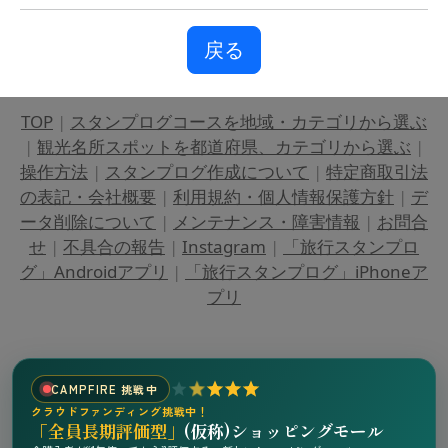
戻る
TOP
|
スタンプログコースを地域・カテゴリから選ぶ
|
観光名所スポットを都道府県、カテゴリから選ぶ
|
操作方法
|
スタンプログ作成について
|
特定商取引法
の表記・会社概要
|
利用規約・個人情報保護方針
|
デ
ータ削除について
|
メンテナンス・障害情報
|
お問合
せ
|
不具合の報告
|
Instagram
|
「旅行スタンプロ
グ」Androidアプリ
|
「旅行スタンプログ」iPhoneア
プリ
CAMPFIRE 挑戦中
クラウドファンディング挑戦中！
「全員長期評価型」
(仮称)ショッピングモール