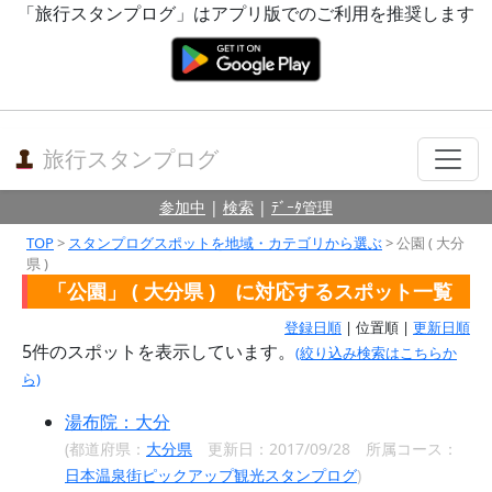
「旅行スタンプログ」はアプリ版でのご利用を推奨します
旅行スタンプログ
参加中
|
検索
|
ﾃﾞｰﾀ管理
TOP
>
スタンプログスポットを地域・カテゴリから選ぶ
> 公園 ( 大分
県 )
「公園」 ( 大分県 ) に対応するスポット一覧
登録日順
| 位置順 |
更新日順
5
件のスポットを表示しています。
(絞り込み検索はこちらか
ら)
湯布院：大分
(都道府県：
大分県
更新日：2017/09/28 所属コース：
日本温泉街ピックアップ観光スタンプログ
)