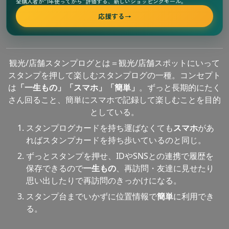
全購入者が“1年使ってから”評価する、新しいショッピングモール。
応援する
→
観光/店舗スタンプログとは＝観光/店舗スポットにいって
スタンプを押して楽しむスタンプログの一種。コンセプト
は
「一生もの」「スマホ」「簡単」
。ずっと長期的にたく
さん回ること、簡単にスマホで記録して楽しむことを目的
としている。
スタンプログカードを持ち運ばなくても
スマホ
があ
ればスタンプカードを持ち歩いているのと同じ。
ずっとスタンプを押せ、IDやSNSとの連携で履歴を
保存できるので
一生もの
、再訪問・友達に見せたり
思い出したりで再訪問のきっかけになる。
スタンプ台までいかずに位置情報で
簡単
に利用でき
る。