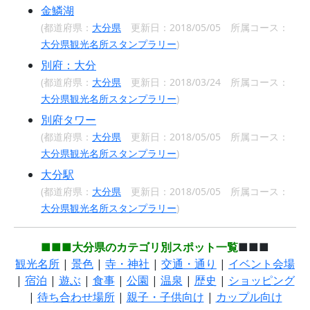
金鱗湖
(都道府県：
大分県
更新日：2018/05/05 所属コース：
大分県観光名所スタンプラリー
)
別府：大分
(都道府県：
大分県
更新日：2018/03/24 所属コース：
大分県観光名所スタンプラリー
)
別府タワー
(都道府県：
大分県
更新日：2018/05/05 所属コース：
大分県観光名所スタンプラリー
)
大分駅
(都道府県：
大分県
更新日：2018/05/05 所属コース：
大分県観光名所スタンプラリー
)
■■■大分県のカテゴリ別スポット一覧
■■■
観光名所
|
景色
|
寺・神社
|
交通・通り
|
イベント会場
|
宿泊
|
遊ぶ
|
食事
|
公園
|
温泉
|
歴史
|
ショッピング
|
待ち合わせ場所
|
親子・子供向け
|
カップル向け