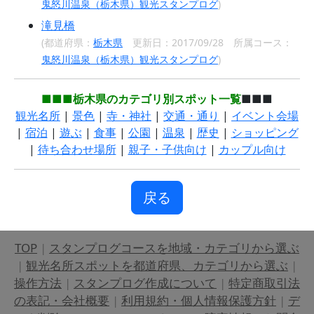
鬼怒川温泉（栃木県）観光スタンプログ
)
滝見橋
(都道府県：
栃木県
更新日：2017/09/28 所属コース：
鬼怒川温泉（栃木県）観光スタンプログ
)
■■■栃木県のカテゴリ別スポット一覧
■■■
観光名所
|
景色
|
寺・神社
|
交通・通り
|
イベント会場
|
宿泊
|
遊ぶ
|
食事
|
公園
|
温泉
|
歴史
|
ショッピング
|
待ち合わせ場所
|
親子・子供向け
|
カップル向け
戻る
TOP
|
スタンプログコースを地域・カテゴリから選ぶ
|
観光名所スポットを都道府県、カテゴリから選ぶ
|
操作方法
|
スタンプログ作成について
|
特定商取引法
の表記・会社概要
|
利用規約・個人情報保護方針
|
デ