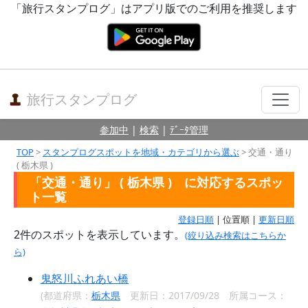
「旅行スタンプログ」はアプリ版でのご利用を推奨します
旅行スタンプログ
参加中
|
検索
|
ﾃﾞｰﾀ管理
TOP
>
スタンプログスポットを地域・カテゴリから選ぶ
> 交通・通り
( 栃木県 )
「交通・通り」 ( 栃木県 ) に対応するスポッ
ト一覧
登録日順
| 位置順 |
更新日順
2
件のスポットを表示しています。
(絞り込み検索はこちらか
ら)
鬼怒川ふれあい橋
(都道府県：
栃木県
更新日：2017/09/28 所属コース：