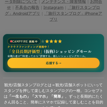
ータ削除について
|
メンテナンス・障害情報
|
お問合
せ
|
不具合の報告
|
Instagram
|
「旅行スタンプロ
グ」Androidアプリ
|
「旅行スタンプログ」iPhoneア
プリ
CAMPFIRE 挑戦中
クラウドファンディング挑戦中！
「全員長期評価型」
(仮称)ショッピングモール
全購入者が“1年使ってから”評価する、新しいショッピングモール。
応援する
→
観光/店舗スタンプログとは＝観光/店舗スポットにいって
スタンプを押して楽しむスタンプログの一種。コンセプト
は
「一生もの」「スマホ」「簡単」
。ずっと長期的にたく
さん回ること、簡単にスマホで記録して楽しむことを目的