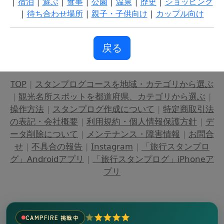
|
宿泊
|
遊ぶ
|
食事
|
公園
|
温泉
|
歴史
|
ショッピング
|
待ち合わせ場所
|
親子・子供向け
|
カップル向け
戻る
TOP
|
スタンプログコースを地域・カテゴリから選ぶ
|
観光名所スポットを都道府県、カテゴリから選ぶ
|
操作方法
|
スタンプログ作成について
|
特定商取引法
の表記・会社概要
|
利用規約・個人情報保護方針
|
デ
ータ削除について
|
メンテナンス・障害情報
|
お問合
せ
|
不具合の報告
|
Instagram
|
「旅行スタンプロ
グ」Androidアプリ
|
「旅行スタンプログ」iPhoneア
プリ
CAMPFIRE 挑戦中