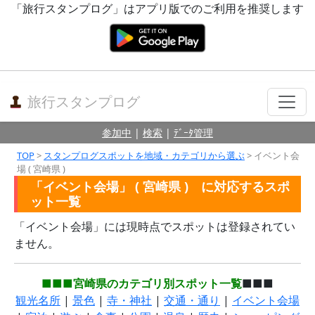
「旅行スタンプログ」はアプリ版でのご利用を推奨します
旅行スタンプログ
参加中
|
検索
|
ﾃﾞｰﾀ管理
TOP
>
スタンプログスポットを地域・カテゴリから選ぶ
> イベント会
場 ( 宮崎県 )
「イベント会場」 ( 宮崎県 ) に対応するスポ
ット一覧
「イベント会場」には現時点でスポットは登録されてい
ません。
■■■宮崎県のカテゴリ別スポット一覧
■■■
観光名所
|
景色
|
寺・神社
|
交通・通り
|
イベント会場