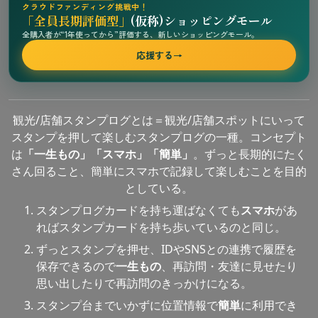
クラウドファンディング挑戦中！
「全員長期評価型」
(仮称)ショッピングモール
全購入者が“1年使ってから”評価する、新しいショッピングモール。
応援する
→
観光/店舗スタンプログとは＝観光/店舗スポットにいって
スタンプを押して楽しむスタンプログの一種。コンセプト
は
「一生もの」「スマホ」「簡単」
。ずっと長期的にたく
さん回ること、簡単にスマホで記録して楽しむことを目的
としている。
スタンプログカードを持ち運ばなくても
スマホ
があ
ればスタンプカードを持ち歩いているのと同じ。
ずっとスタンプを押せ、IDやSNSとの連携で履歴を
保存できるので
一生もの
、再訪問・友達に見せたり
思い出したりで再訪問のきっかけになる。
スタンプ台までいかずに位置情報で
簡単
に利用でき