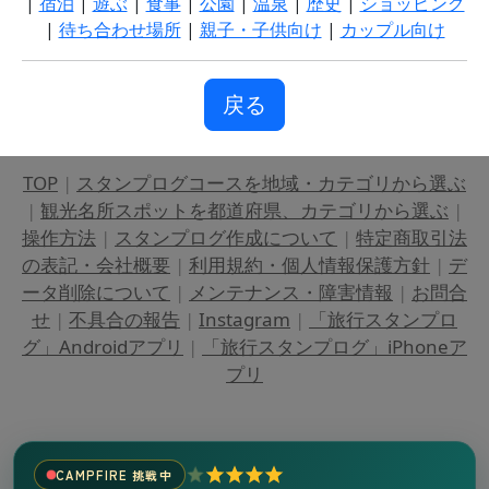
|
宿泊
|
遊ぶ
|
食事
|
公園
|
温泉
|
歴史
|
ショッピング
|
待ち合わせ場所
|
親子・子供向け
|
カップル向け
戻る
TOP
|
スタンプログコースを地域・カテゴリから選ぶ
|
観光名所スポットを都道府県、カテゴリから選ぶ
|
操作方法
|
スタンプログ作成について
|
特定商取引法
の表記・会社概要
|
利用規約・個人情報保護方針
|
デ
ータ削除について
|
メンテナンス・障害情報
|
お問合
せ
|
不具合の報告
|
Instagram
|
「旅行スタンプロ
グ」Androidアプリ
|
「旅行スタンプログ」iPhoneア
プリ
CAMPFIRE 挑戦中