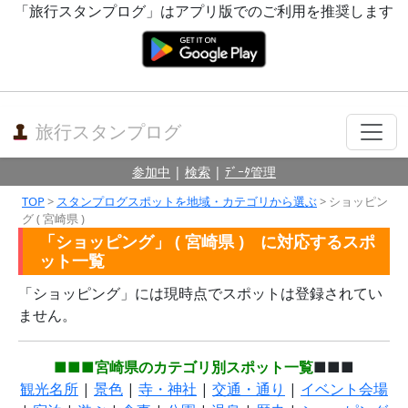
「旅行スタンプログ」はアプリ版でのご利用を推奨します
旅行スタンプログ
参加中
|
検索
|
ﾃﾞｰﾀ管理
TOP
>
スタンプログスポットを地域・カテゴリから選ぶ
> ショッピン
グ ( 宮崎県 )
「ショッピング」 ( 宮崎県 ) に対応するスポ
ット一覧
「ショッピング」には現時点でスポットは登録されてい
ません。
■■■宮崎県のカテゴリ別スポット一覧
■■■
観光名所
|
景色
|
寺・神社
|
交通・通り
|
イベント会場