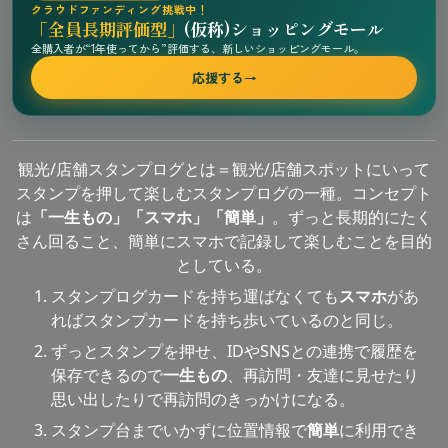
クラウドファンディング挑戦中！
「全員長期評価型」
(仮称)ショッピングモール
全購入者が“1年使ってから”評価する、新しいショッピングモール。
応援する
→
観光/店舗スタンプログとは＝観光/店舗スポットにいって
スタンプを押して楽しむスタンプログの一種。コンセプト
は
「一生もの」「スマホ」「簡単」
。ずっと長期的にたく
さん回ること、簡単にスマホで記録して楽しむことを目的
としている。
スタンプログカードを持ち運ばなくても
スマホ
があ
ればスタンプカードを持ち歩いているのと同じ。
ずっとスタンプを押せ、IDやSNSとの連携で履歴を
保存できるので
一生もの
、再訪問・友達に見せたり
思い出したりで再訪問のきっかけになる。
スタンプ台までいかずに位置情報で
簡単
に利用でき