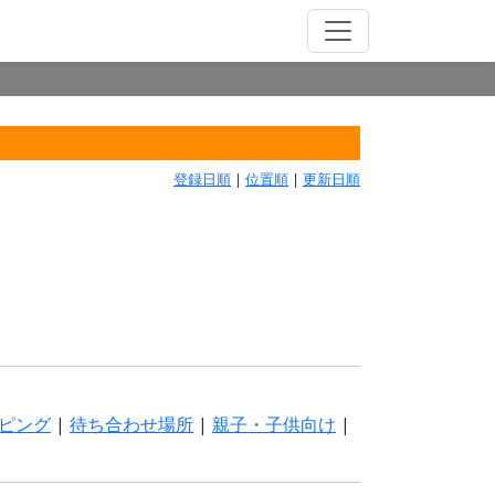
登録日順
|
位置順
|
更新日順
ピング
|
待ち合わせ場所
|
親子・子供向け
|