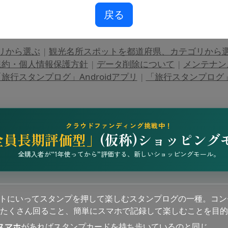
戻る
リから選ぶ
|
観光名所スポットを都道府県、カテゴリから
規約・個人情報保護方針
|
データ削除について
|
メンテナン
旅行スタンプログ」Androidアプリ
|
「旅行スタンプログ」i
クラウドファンディング挑戦中！
全員長期評価型」
(仮称)ショッピング
全購入者が“1年使ってから”評価する、新しいショッピングモール。
ットにいってスタンプを押して楽しむスタンプログの一種。コン
たくさん回ること、簡単にスマホで記録して楽しむことを目的
スマホ
があればスタンプカードを持ち歩いているのと同じ。