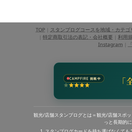
TOP
|
スタンプログコースを地域・カテゴ
|
特定商取引法の表記・会社概要
|
利用
Instagram
|
「
「
CAMPFIRE 挑戦中
観光/店舗スタンプログとは＝観光/店舗スポ
っと長期的に
スタンプログカードを持ち運ばなくても