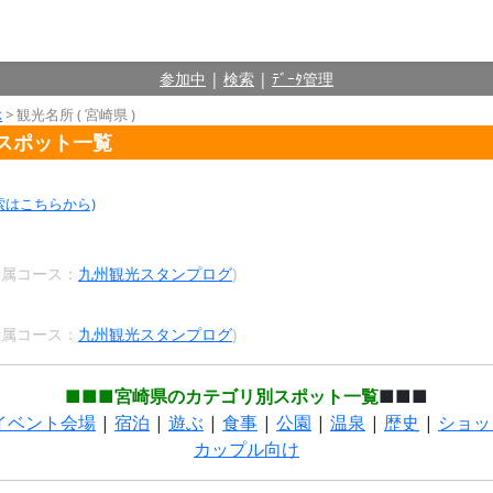
参加中
|
検索
|
ﾃﾞｰﾀ管理
ぶ
> 観光名所 ( 宮崎県 )
るスポット一覧
索はこちらから)
 所属コース：
九州観光スタンプログ
)
 所属コース：
九州観光スタンプログ
)
■■■宮崎県のカテゴリ別スポット一覧
■■■
イベント会場
|
宿泊
|
遊ぶ
|
食事
|
公園
|
温泉
|
歴史
|
ショッ
カップル向け