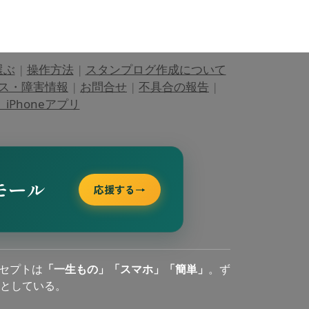
選ぶ
|
操作方法
|
スタンプログ作成について
ス・障害情報
|
お問合せ
|
不具合の報告
|
Phoneアプリ
モール
応援する
→
セプトは
「一生もの」「スマホ」「簡単」
。ず
としている。