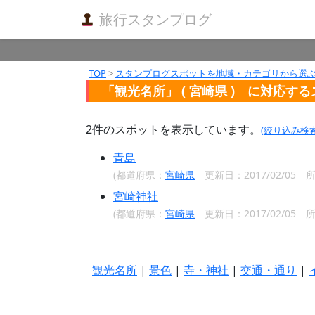
旅行スタンプログ
TOP
>
スタンプログスポットを地域・カテゴリから選
「観光名所」 ( 宮崎県 ) に対応す
2
件のスポットを表示しています。
(絞り込み検
青島
(都道府県：
宮崎県
更新日：2017/02/05
宮崎神社
(都道府県：
宮崎県
更新日：2017/02/05
観光名所
|
景色
|
寺・神社
|
交通・通り
|