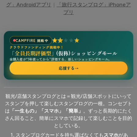
グ」Androidアプリ
|
「旅行スタンプログ」iPhoneア
プリ
CAMPFIRE 挑戦中
クラウドファンディング挑戦中！
「全員長期評価型」
(仮称)ショッピングモール
全購入者が“1年使ってから”評価する、新しいショッピングモール。
応援する
→
観光/店舗スタンプログとは＝観光/店舗スポットにいって
スタンプを押して楽しむスタンプログの一種。コンセプト
は
「一生もの」「スマホ」「簡単」
。ずっと長期的にたく
さん回ること、簡単にスマホで記録して楽しむことを目的
としている。
スタンプログカードを持ち運ばなくても
スマホ
があ