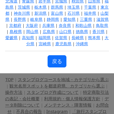
北海道
|
青森県
|
岩手県
|
宮城県
|
秋田県
|
山形県
|
福
島県
|
茨城県
|
栃木県
|
群馬県
|
埼玉県
|
千葉県
|
東京
都
|
神奈川県
|
新潟県
|
富山県
|
石川県
|
福井県
|
山梨
県
|
長野県
|
岐阜県
|
静岡県
|
愛知県
|
三重県
|
滋賀県
|
京都府
|
大阪府
|
兵庫県
|
奈良県
|
和歌山県
|
鳥取県
|
島根県
|
岡山県
|
広島県
|
山口県
|
徳島県
|
香川県
|
愛媛県
|
高知県
|
福岡県
|
佐賀県
|
長崎県
|
熊本県
|
大
分県
|
宮崎県
|
鹿児島県
|
沖縄県
戻る
TOP
|
スタンプログコースを地域・カテゴリから選ぶ
|
観光名所スポットを都道府県、カテゴリから選ぶ
|
操作方法
|
スタンプログ作成について
|
特定商取引法
の表記・会社概要
|
利用規約・個人情報保護方針
|
デ
ータ削除について
|
メンテナンス・障害情報
|
お問合
せ
|
不具合の報告
|
Instagram
|
「旅行スタンプロ