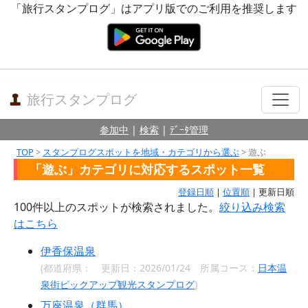
「旅行スタンプログ」はアプリ版でのご利用を推奨します
旅行スタンプログ
参加中
|
検索
|
ﾃﾞｰﾀ管理
TOP
>
スタンプログスポットを地域・カテゴリから選ぶ
> 遊ぶ
「遊ぶ」カテゴリに対応するスポット一覧
登録日順
|
位置順
| 更新日順
100件以上のスポットが検索されました。
絞り込み検索
はこちら
伊香保温泉
(都道府県：
更新日：2026/01/24 所属コース：
日本温
泉街ピックアップ観光スタンプログ
)
万座温泉（群馬）