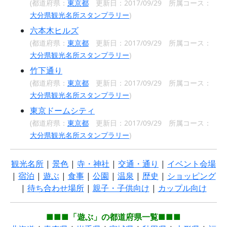
(都道府県：
東京都
更新日：2017/09/29 所属コース：
大分県観光名所スタンプラリー
)
六本木ヒルズ
(都道府県：
東京都
更新日：2017/09/29 所属コース：
大分県観光名所スタンプラリー
)
竹下通り
(都道府県：
東京都
更新日：2017/09/29 所属コース：
大分県観光名所スタンプラリー
)
東京ドームシティ
(都道府県：
東京都
更新日：2017/09/29 所属コース：
大分県観光名所スタンプラリー
)
観光名所
|
景色
|
寺・神社
|
交通・通り
|
イベント会場
|
宿泊
|
遊ぶ
|
食事
|
公園
|
温泉
|
歴史
|
ショッピング
|
待ち合わせ場所
|
親子・子供向け
|
カップル向け
■■■「遊ぶ」の都道府県一覧■■■