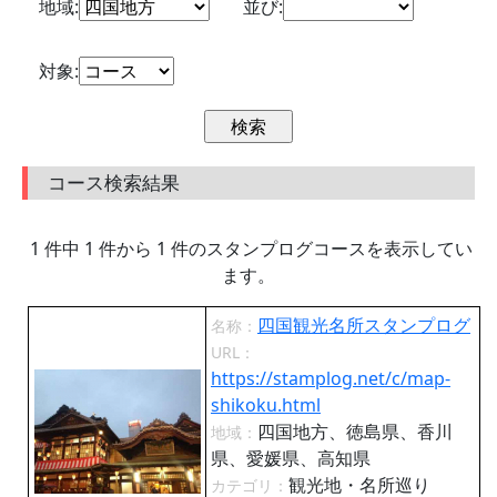
地域:
並び:
対象:
コース検索結果
1 件中 1 件から 1 件のスタンプログコースを表示してい
ます。
四国観光名所スタンプログ
名称：
URL：
https://stamplog.net/c/map-
shikoku.html
四国地方、徳島県、香川
地域：
県、愛媛県、高知県
観光地・名所巡り
カテゴリ：