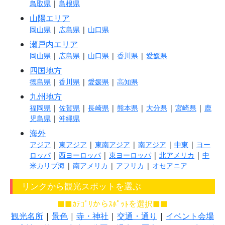
鳥取県
|
島根県
山陽エリア
岡山県
|
広島県
|
山口県
瀬戸内エリア
岡山県
|
広島県
|
山口県
|
香川県
|
愛媛県
四国地方
徳島県
|
香川県
|
愛媛県
|
高知県
九州地方
福岡県
|
佐賀県
|
長崎県
|
熊本県
|
大分県
|
宮崎県
|
鹿
児島県
|
沖縄県
海外
アジア
|
東アジア
|
東南アジア
|
南アジア
|
中東
|
ヨー
ロッパ
|
西ヨーロッパ
|
東ヨーロッパ
|
北アメリカ
|
中
米カリブ海
|
南アメリカ
|
アフリカ
|
オセアニア
リンクから観光スポットを選ぶ
■■ｶﾃｺﾞﾘからｽﾎﾟｯﾄを選択■■
観光名所
|
景色
|
寺・神社
|
交通・通り
|
イベント会場