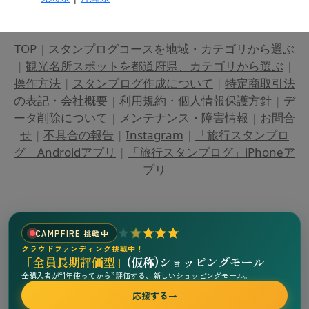
TOP
|
スタンプログコースを地域・カテゴリから選ぶ
|
観光名所スポットを都道府県、カテゴリから選ぶ
|
操作方法
|
スタンプログ作成について
|
特定商取引法
の表記・会社概要
|
利用規約・個人情報保護方針
|
デ
ータ削除について
|
メンテナンス・障害情報
|
お問合
せ
|
不具合の報告
|
Instagram
|
「旅行スタンプロ
グ」Androidアプリ
|
「旅行スタンプログ」iPhoneア
プリ
CAMPFIRE 挑戦中
クラウドファンディング挑戦中！
「全員長期評価型」
(仮称)ショッピングモール
全購入者が“1年使ってから”評価する、新しいショッピングモール。
応援する
→