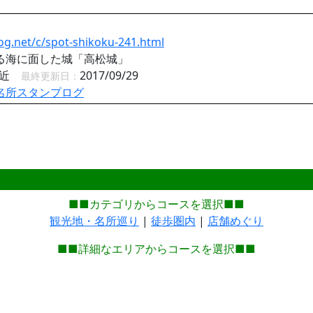
og.net/c/spot-shikoku-241.html
る海に面した城「高松城」
付近
2017/09/29
最終更新日：
名所スタンプログ
■■カテゴリからコースを選択■■
観光地・名所巡り
|
徒歩圏内
|
店舗めぐり
■■詳細なエリアからコースを選択■■