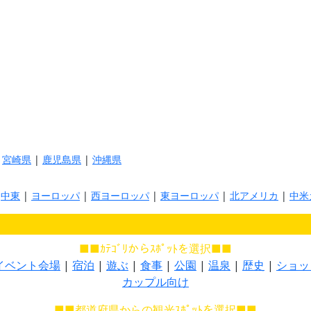
|
宮崎県
|
鹿児島県
|
沖縄県
|
中東
|
ヨーロッパ
|
西ヨーロッパ
|
東ヨーロッパ
|
北アメリカ
|
中米
■■ｶﾃｺﾞﾘからｽﾎﾟｯﾄを選択■■
イベント会場
|
宿泊
|
遊ぶ
|
食事
|
公園
|
温泉
|
歴史
|
ショッ
カップル向け
■■都道府県からの観光ｽﾎﾟｯﾄを選択■■