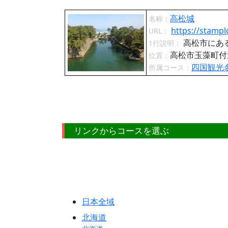
高松城
名称：
https://stampl
URL：
高松市にあ
1行説明：
高松市玉藻町
位置：
四国観光
所属コース：
リンクからコースを選ぶ
日本全域
北海道