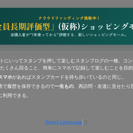
クラウドファンディング挑戦中！
全員長期評価型」
(仮称)ショッピング
全購入者が“1年使ってから”評価する、新しいショッピングモール。
ットにいってスタンプを押して楽しむスタンプログの一種。コン
たくさん回ること、簡単にスマホで記録して楽しむことを目的
スマホ
があればスタンプカードを持ち歩いているのと同じ。
連携で履歴を保存できるので
一生もの
、再訪問・友達に見せたり
に利用できる。
Select Language
▼