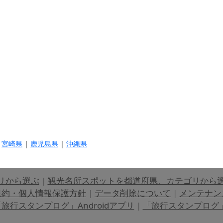
|
宮崎県
|
鹿児島県
|
沖縄県
リから選ぶ
|
観光名所スポットを都道府県、カテゴリから
規約・個人情報保護方針
|
データ削除について
|
メンテナン
旅行スタンプログ」Androidアプリ
|
「旅行スタンプログ」i