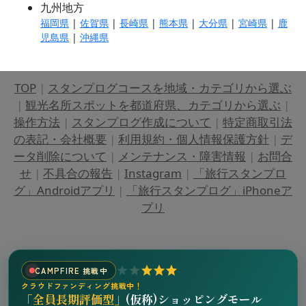
九州地方
福岡県
|
佐賀県
|
長崎県
|
熊本県
|
大分県
|
宮崎県
|
鹿
児島県
|
沖縄県
TOP
|
スタンプログコースを地域・カテゴリから選ぶ
|
観光名所スポットを都道府県、カテゴリから選ぶ
|
操作方法
|
スタンプログ作成について
|
特定商取引法
の表記・会社概要
|
利用規約・個人情報保護方針
|
デ
ータ削除について
|
メンテナンス・障害情報
|
お問合
せ
|
不具合の報告
|
Instagram
|
「旅行スタンプロ
グ」Androidアプリ
|
「旅行スタンプログ」iPhoneア
プリ
CAMPFIRE 挑戦中
クラウドファンディング挑戦中！
「全員長期評価型」
(仮称)ショッピングモール