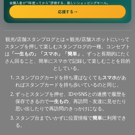
全購入者が“1年使ってから”評価する、新しいショッピングモール。
応援する
→
観光/店舗スタンプログとは＝観光/店舗スポットにいって
スタンプを押して楽しむスタンプログの一種。コンセプト
は
「一生もの」「スマホ」「簡単」
。ずっと長期的にたく
さん回ること、簡単にスマホで記録して楽しむことを目的
としている。
スタンプログカードを持ち運ばなくても
スマホ
があ
ればスタンプカードを持ち歩いているのと同じ。
ずっとスタンプを押せ、IDやSNSとの連携で履歴を
保存できるので
一生もの
、再訪問・友達に見せたり
思い出したりで再訪問のきっかけになる。
スタンプ台までいかずに位置情報で
簡単
に利用でき
る。