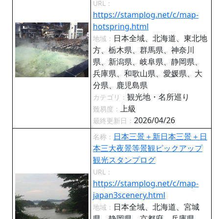
URL：
https://stamplog.net/c/map-
hotspring.html
日本全域、北海道、東北地
地域：
方、栃木県、群馬県、神奈川
県、新潟県、岐阜県、静岡県、
兵庫県、和歌山県、愛媛県、大
分県、鹿児島県
観光地・名所巡り
カテゴリ：
上級
難易度：
2026/04/26
最終更新日：
日本三景＋新日本三景＋日
名称：
本三大夜景等景観ピックアップ
観光スタンプログ
URL：
https://stamplog.net/c/map-
japan3scenery.html
日本全域、北海道、宮城
地域：
県、静岡県、京都府、兵庫県、