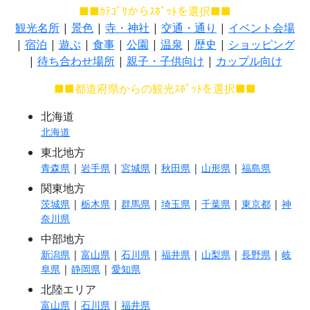
■■ｶﾃｺﾞﾘからｽﾎﾟｯﾄを選択■■
観光名所
|
景色
|
寺・神社
|
交通・通り
|
イベント会場
|
宿泊
|
遊ぶ
|
食事
|
公園
|
温泉
|
歴史
|
ショッピング
|
待ち合わせ場所
|
親子・子供向け
|
カップル向け
■■都道府県からの観光ｽﾎﾟｯﾄを選択■■
北海道
北海道
東北地方
青森県
|
岩手県
|
宮城県
|
秋田県
|
山形県
|
福島県
関東地方
茨城県
|
栃木県
|
群馬県
|
埼玉県
|
千葉県
|
東京都
|
神
奈川県
中部地方
新潟県
|
富山県
|
石川県
|
福井県
|
山梨県
|
長野県
|
岐
阜県
|
静岡県
|
愛知県
北陸エリア
富山県
|
石川県
|
福井県