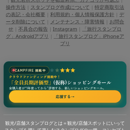
操作方法
|
スタンプログ作成について
|
特定商取引法
の表記・会社概要
|
利用規約・個人情報保護方針
|
デ
ータ削除について
|
メンテナンス・障害情報
|
お問合
せ
|
不具合の報告
|
Instagram
|
「旅行スタンプロ
グ」Androidアプリ
|
「旅行スタンプログ」iPhoneア
プリ
CAMPFIRE 挑戦中
クラウドファンディング挑戦中！
「全員長期評価型」
(仮称)ショッピングモール
全購入者が“1年使ってから”評価する、新しいショッピングモール。
応援する
→
観光/店舗スタンプログとは＝観光/店舗スポットにいって