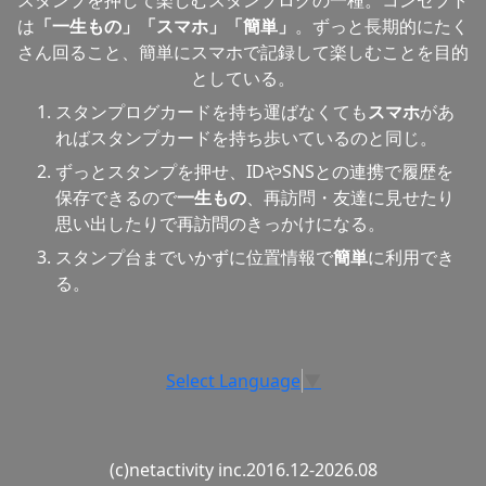
スタンプを押して楽しむスタンプログの一種。コンセプト
は
「一生もの」「スマホ」「簡単」
。ずっと長期的にたく
さん回ること、簡単にスマホで記録して楽しむことを目的
としている。
スタンプログカードを持ち運ばなくても
スマホ
があ
ればスタンプカードを持ち歩いているのと同じ。
ずっとスタンプを押せ、IDやSNSとの連携で履歴を
保存できるので
一生もの
、再訪問・友達に見せたり
思い出したりで再訪問のきっかけになる。
スタンプ台までいかずに位置情報で
簡単
に利用でき
る。
Select Language
▼
(c)netactivity inc.2016.12-2026.08