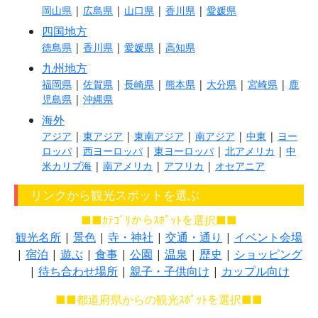
岡山県
|
広島県
|
山口県
|
香川県
|
愛媛県
四国地方
徳島県
|
香川県
|
愛媛県
|
高知県
九州地方
福岡県
|
佐賀県
|
長崎県
|
熊本県
|
大分県
|
宮崎県
|
鹿
児島県
|
沖縄県
海外
アジア
|
東アジア
|
東南アジア
|
南アジア
|
中東
|
ヨー
ロッパ
|
西ヨーロッパ
|
東ヨーロッパ
|
北アメリカ
|
中
米カリブ海
|
南アメリカ
|
アフリカ
|
オセアニア
リンクから観光スポットを選ぶ
■■ｶﾃｺﾞﾘからｽﾎﾟｯﾄを選択■■
観光名所
|
景色
|
寺・神社
|
交通・通り
|
イベント会場
|
宿泊
|
遊ぶ
|
食事
|
公園
|
温泉
|
歴史
|
ショッピング
|
待ち合わせ場所
|
親子・子供向け
|
カップル向け
■■都道府県からの観光ｽﾎﾟｯﾄを選択■■