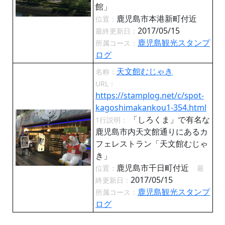
館」
鹿児島市本港新町付近
位置：
2017/05/15
最終更新日：
鹿児島観光スタンプ
所属コース：
ログ
天文館むじゃき
名称：
URL：
https://stamplog.net/c/spot-
kagoshimakankou1-354.html
「しろくま」で有名な
1行説明：
鹿児島市内天文館通りにあるカ
フェレストラン「天文館むじゃ
き」
鹿児島市千日町付近
位置：
最
2017/05/15
終更新日：
鹿児島観光スタンプ
所属コース：
ログ