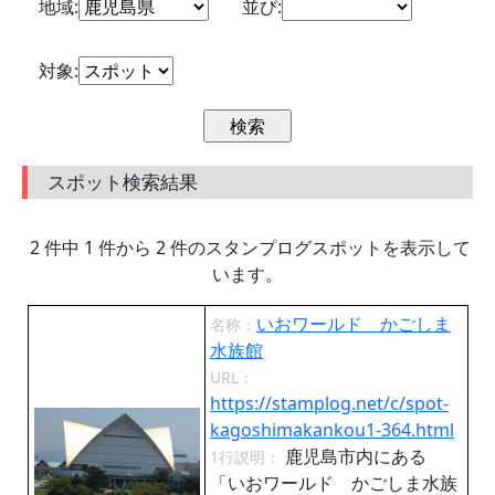
地域:
並び:
対象:
スポット検索結果
2 件中 1 件から 2 件のスタンプログスポットを表示して
います。
いおワールド かごしま
名称：
水族館
URL：
https://stamplog.net/c/spot-
kagoshimakankou1-364.html
鹿児島市内にある
1行説明：
「いおワールド かごしま水族