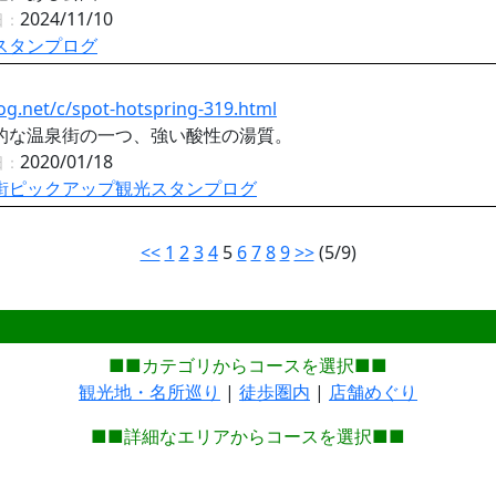
2024/11/10
日：
スタンプログ
og.net/c/spot-hotspring-319.html
的な温泉街の一つ、強い酸性の湯質。
2020/01/18
日：
街ピックアップ観光スタンプログ
<<
1
2
3
4
5
6
7
8
9
>>
(5/9)
■■カテゴリからコースを選択■■
観光地・名所巡り
|
徒歩圏内
|
店舗めぐり
■■詳細なエリアからコースを選択■■