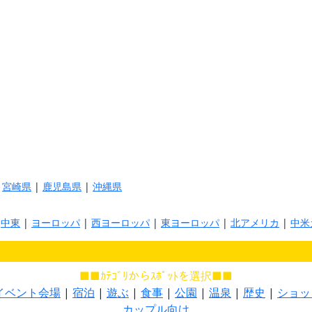
|
宮崎県
|
鹿児島県
|
沖縄県
|
中東
|
ヨーロッパ
|
西ヨーロッパ
|
東ヨーロッパ
|
北アメリカ
|
中米
■■ｶﾃｺﾞﾘからｽﾎﾟｯﾄを選択■■
イベント会場
|
宿泊
|
遊ぶ
|
食事
|
公園
|
温泉
|
歴史
|
ショッ
カップル向け