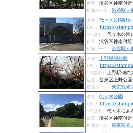
渋谷区神南付
位置：
渋谷駅～
所属コース：
代々木公園野外
名称：
https://stampl
URL：
代々木公園
1行説明：
渋谷区神南付
位置：
渋谷駅～
所属コース：
上野恩賜公園
名称：
https://stampl
URL：
上野駅側の
1行説明：
台東区上野公
位置：
東京観光
所属コース：
代々木公園
名称：
https://stampl
URL：
代々木にあ
1行説明：
渋谷区神南付
位置：
東京観光
所属コース：