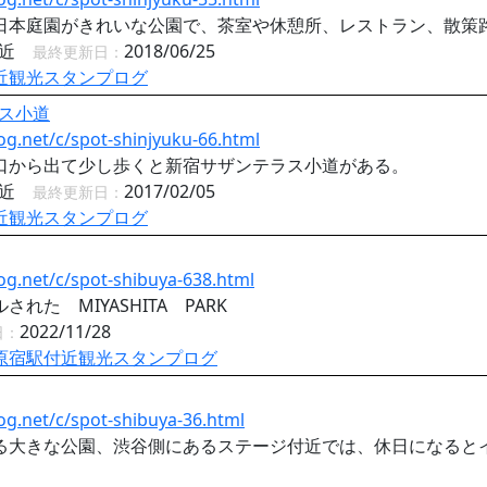
日本庭園がきれいな公園で、茶室や休憩所、レストラン、散策
付近
2018/06/25
最終更新日：
近観光スタンプログ
ス小道
og.net/c/spot-shinjyuku-66.html
口から出て少し歩くと新宿サザンテラス小道がある。
付近
2017/02/05
最終更新日：
近観光スタンプログ
og.net/c/spot-shibuya-638.html
れた MIYASHITA PARK
2022/11/28
日：
原宿駅付近観光スタンプログ
og.net/c/spot-shibuya-36.html
る大きな公園、渋谷側にあるステージ付近では、休日になると