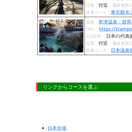
付近
位置：
最終更新
東京観光
所属コース：
草津温泉：群馬
名称：
https://stampl
URL：
日本の代表
1行説明：
付近
位置：
最終更新
日本温泉
所属コース：
リンクからコースを選ぶ
日本全域