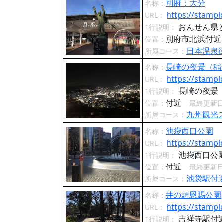
別府：大分
名称：
https://stampl
URL：
おんせん県
1行説明：
別府市北浜付
位置：
日本温泉
所属コース：
長崎の夜景（稲
名称：
https://stampl
URL：
長崎の夜景
1行説明：
付近
位置：
最終更新
九州観光
所属コース：
池袋西口公園
名称：
https://stampl
URL：
池袋西口公
1行説明：
付近
位置：
最終更新
池袋駅付
所属コース：
井の頭恩賜公園
名称：
https://stampl
URL：
吉祥寺駅付
1行説明：