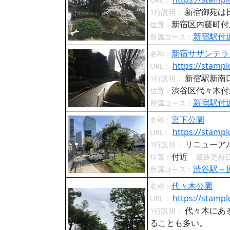
新宿御苑は
1行説明：
新宿区内藤町
位置：
新宿駅付
所属コース：
新宿サザンテラ
名称：
https://stampl
URL：
新宿駅新南
1行説明：
渋谷区代々木
位置：
新宿駅付
所属コース：
宮下公園
名称：
https://stampl
URL：
リニューアルさ
1行説明：
付近
位置：
最終更新
渋谷駅～
所属コース：
代々木公園
名称：
https://stampl
URL：
代々木にあ
1行説明：
ることも多い。