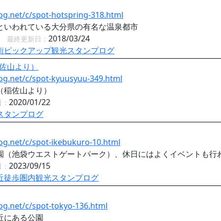
og.net/c/spot-hotspring-318.html
といわれている大分県の有名な温泉都市
近
2018/03/24
最終更新日：
街ピックアップ観光スタンプログ
佐山より）
og.net/c/spot-kyuusyuu-349.html
（稲佐山より）
2020/01/22
日：
スタンプログ
og.net/c/spot-ikebukuro-10.html
園（池袋ウエストゲートパーク）、休日にはよくイベントも行
2023/09/15
日：
近徒歩圏内観光スタンプログ
og.net/c/spot-tokyo-136.html
近にある公園