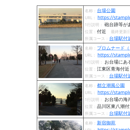
台場公園
名称：
https://stampl
URL：
砲台跡等が
1行説明：
付近
位置：
最終更新
台場駅付
所属コース：
プロムナード（
名称：
https://stampl
URL：
お台場にあ
1行説明：
江東区青海付
位置：
台場駅付
所属コース：
都立潮風公園
名称：
https://stampl
URL：
お台場の海
1行説明：
品川区東八潮
位置：
台場駅付
所属コース：
新宿御苑
名称：
https://stampl
URL：